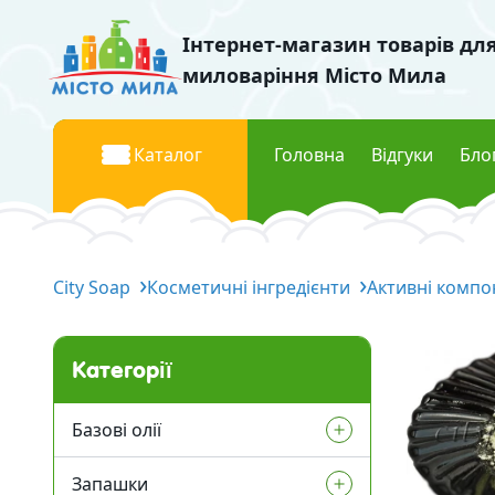
Інтернет-магазин товарів дл
миловаріння Місто Мила
Каталог
Головна
Відгуки
Бло
Базові олії
Барвник
City Soap
Рідкі базові олії
Косметичні інгредієнти
Активні компо
Рідкі п
Тверді базові олії
Перла
Водорозчинні олії
Флуоре
Категорії
Міка к
Запашки
Базові олії
Косметич
Віддушки Україна
Запашки
Рідкі базові олії