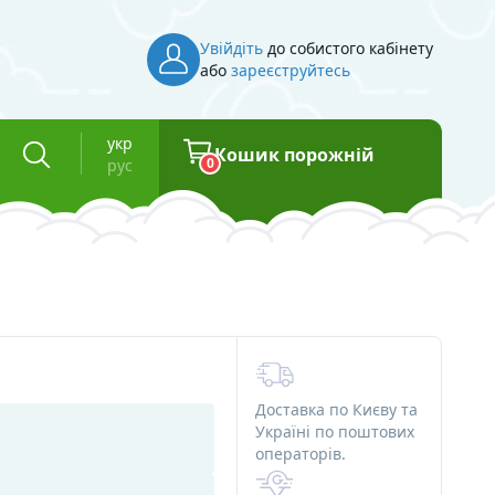
Увійдіть
до собистого кабінету
або
зареєструйтесь
укр
Кошик порожній
0
рус
Інвентар
Косметична тара
Флакони для косметики
Баночки для косметики
Доставка по Києву та
Вакуумні флакони
Україні по поштових
операторів.
та смоли
Туби для косметики