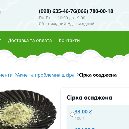
(098) 635-46-76
(066) 780-00-18
я
Пн-Пт - з 10:00 до 19:00
Сб – вихідний Нд - вихідний
г
Доставка та оплата
Контакти
и
Гідролати
ненти
ігменти
Акне та проблемна шкіра
Глітери
Сірка осаджена
мутри
Харчові барвники
Ефірні олії
сцентні пігменти
Сірка осаджена
осметична
Скраби, воски, глини
33,00 ₴
ні інгредієнти
100 г
Глини та пудри
Воски 