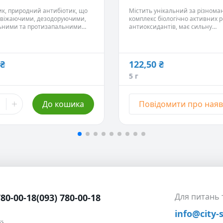
дразнення після гоління та
Дитяча косметика.
радикалів.
к, природний антибіотик, що
Містить унікальний за різнома
 епіляції.
Ефективно видаляє запалення 
свіжаючими, дезодоруючими,
комплекс біологічно активних 
почервоніння, знімає роздрату
ьними та протизапальними
антиоксидантів, має сильну
лущення.
стями.
антимікробну активність, омол
Живить шкіру вітамінами.
регенерує, лікує вугровий виси
Покращує еластичність волосся
волосся.
його ламкість, живить і захища
 ₴
волосяну цибулину.
122,50 ₴
5 г
До кошика
Повідомити про наяв
Для питань
780-00-18
(093) 780-00-18
info@city-