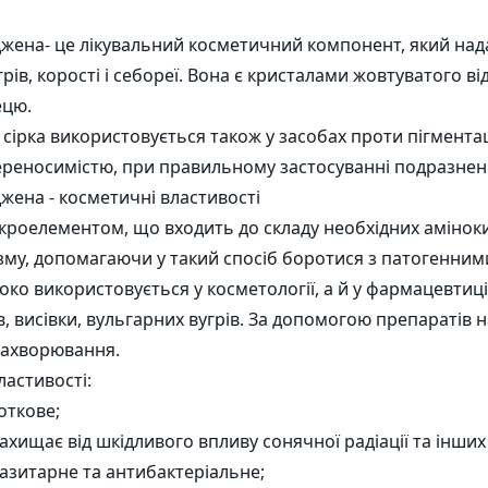
Кошики зі шпону
Напо
і комплекси
Бірки
Наклейки
джена- це лікувальний косметичний компонент, який над
 та гідролізати
рів, корості і себореї. Вона є кристалами жовтуватого від
ецю.
сірка використовується також у засобах проти пігментац
реносимістю, при правильному застосуванні подразнення
джена - косметичні властивості
акроелементом, що входить до складу необхідних аміноки
му, допомагаючи у такий спосіб боротися з патогенним
ко використовується у косметології, а й у фармацевтиці. 
ів, висівки, вульгарних вугрів. За допомогою препаратів 
захворювання.
ластивості:
откове;
захищає від шкідливого впливу сонячної радіації та інш
зитарне та антибактеріальне;