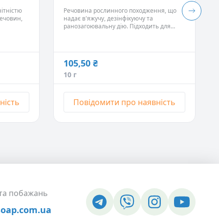
нітністю
Речовина рослинного походження, що
та
речовин,
надає в'яжучу, дезінфікуючу та
вання та
ранозагоювальну дію. Підходить для
оджує,
жирної та проблемної шкіри.
п, зміцнює
, знижує
є
105,50 ₴
10 г
ність
Повідомити про наявність
 та побажань
soap.com.ua