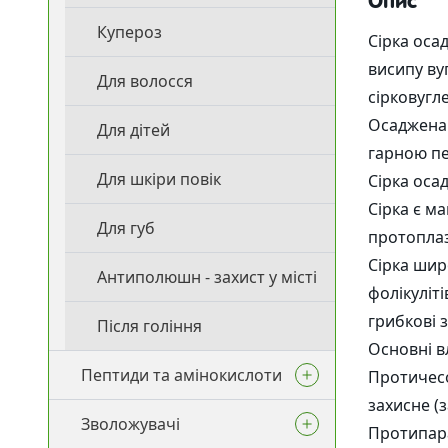
Опис
Активн
Купероз
Сірка оса
Протеїни
висипу вуг
Для волосся
сірковугл
Осаджена 
Для дітей
гарною пе
Для шкіри повік
Сірка оса
Сірка є м
Для губ
протоплаз
Сірка широ
Антиполюшн - захист у місті
фолікуліт
грибкові 
Після гоління
Основні в
Пептиди та амінокислоти
Протичес
захисне (
Зволожувачі
Пептиди
Протипара