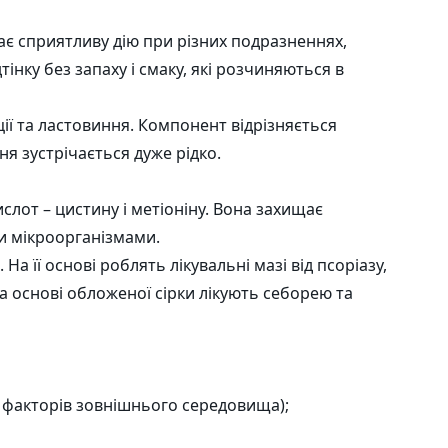
внювач
ає сприятливу дію при різних подразненнях,
тінку без запаху і смаку, які розчиняються в
ії та ластовиння. Компонент відрізняється
 зустрічається дуже рідко.
слот – цистину і метіоніну. Вона захищає
и мікроорганізмами.
На її основі роблять лікувальні мазі від псоріазу,
на основі обложеної сірки лікують себорею та
их факторів зовнішнього середовища);