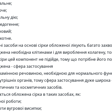
альне;
юче;
льну дію;
едогенне;
ровий;
хотне.
і засоби на основі сірки обложеної лікують багато захво
джена необхідна клітинами і для вироблення колагену, т
шкіри цей компонент не підійде, тому що потрібне його п
джена - сфера застосування
езамінною речовиною, необхідною для нормального функц
внутрішніх органів, тому сфера застосування дуже широка 
ичних та косметичних засобів.
ється обложена сірка в таких засобах, як:
ої роботи;
ти вугрової висипки;