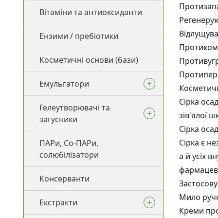
Протизап
Вітаміни та антиоксиданти
Амінокислоти
Зволоження
Регенеру
Відлущува
Ензими / пребіотики
Гіалуронова кислота (різні
Протиком
види)
Косметичні основи (бази)
Противуг
Протипер
Емульгатори
Косметичн
Сірка оса
Гелеутворювачі та
Ламелярні емульгатори
зів'ялої 
загусники
Сірка оса
Прямі емульгатори
Сірка є н
ПАРи, Со-ПАРи,
Воски та загусники для олій
солюбілізатори
Зворотні емульгатори
а й усіх 
Загущувачі для ПАР
фармацевт
Консерванти
Со-Емульгатори
Застосову
Гелеутворювачі
Мило ручн
Екстракти
Креми про