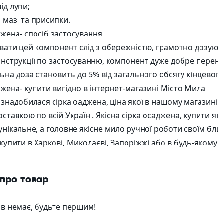
ід лупи;
 мазі та присипки.
джена- спосіб застосування
вати цей компонент слід з обережністю, грамотно дозую
 інструкції по застосуванню, компонент дуже добре пере
на доза становить до 5% від загального обсягу кінцевог
джена- купити вигідно в інтернет-магазині Місто Мила
знадобилася сірка оаджена, ціна якої в нашому магазин
 доставкою по всій Україні. Якісна сірка осаджена, купити
унікальне, а головне якісне мило ручної роботи своїм бл
купити в Харкові, Миколаєві, Запоріжжі або в будь-якому 
 про товар
ків немає, будьте першим!