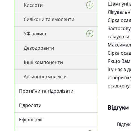
Шампуні в
Кислоти
Рідкі екстракти (ВСГ)
Лікувальні
Силікони та емоленти
Масляні екстракти
Пілінги
Сірка оса
Застосову
УФ-захист
СО2 екстракти
Регулятори кислотності
слідувати
Максималь
Дезодоранти
УФ-фільтри
Сірка оса
Якщо Вам 
Інші компоненти
Для засмаги
її у нас з
Активні комплекси
Після засмаги
створити 
осаджену 
Протеїни та гідролізати
Гідролати
Відгуки
Ефірні олії
Відгу