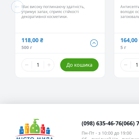
Усуває по
Має високу поглинаючу здатність,
Антисепти
механічної
утримує запах, сприяє стійкості
володіє о
декоративної косметики.
загоювал
властиво
118,00 ₴
164,00
118,00 ₴
500 г
5 г
500 г
200,00 ₴
До кошика
1 кг
(098) 635-46-76
(066) 
Пн-Пт - з 10:00 до 19:00