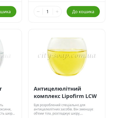
103,00 ₴
ошика
До кошика
50 г
- Немає в наявності
165,00 ₴
100 г
- Немає в наявності
670,00 ₴
500 г
- Немає в наявності
т
Антицелюлітний
комплекс Lipofirm LCW
ть
Був розроблений спеціально для
оксини,
антицелюлітних засобів. Він зменшує
сть шкіри.
об'єми тіла, розгладжує шкіру,
прибираючи «апельсинову кірку», знижує