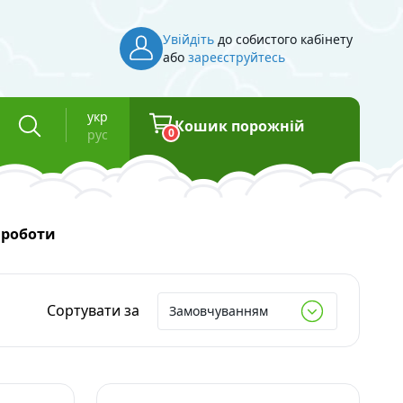
Увійдіть
до собистого кабінету
або
зареєструйтесь
укр
Кошик порожній
0
рус
Інвентар
 роботи
Косметична тара
Флакони для косметики
Сортувати за
Замовчуванням
Баночки для косметики
Вакуумні флакони
та смоли
Туби для косметики