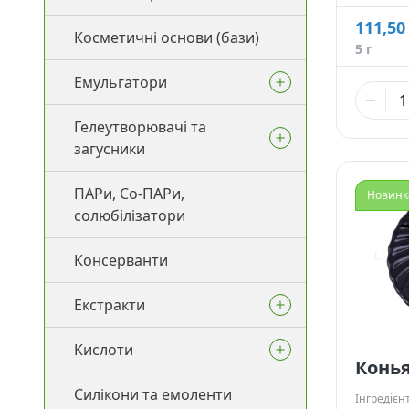
види)
111,50
111,50
Косметичні основи (бази)
5 г
5 г
Емульгатори
527,50
25 г
Гелеутворювачі та
Ламелярні емульгатори
2 089,
загусники
100 г
Прямі емульгатори
ПАРи, Со-ПАРи,
Воски та загусники для олій
Новинк
солюбілізатори
Зворотні емульгатори
Загущувачі для ПАР
Консерванти
Со-Емульгатори
Гелеутворювачі
Екстракти
Кислоти
Рідкі екстракти (ВСГ)
Конь
Силікони та емоленти
Масляні екстракти
Пілінги
Інгредієн