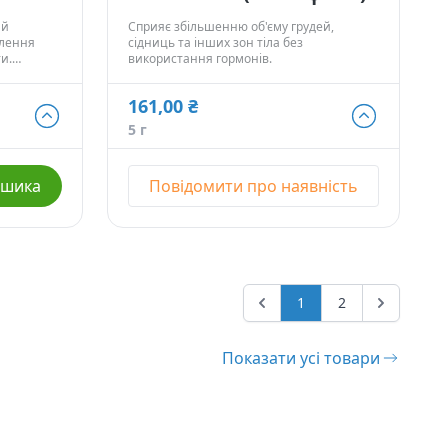
ий
Сприяє збільшенню об'єму грудей,
блення
сідниць та інших зон тіла без
ти.
використання гормонів.
тонус
161,00 ₴
161,00 ₴
5 г
5 г
- Немає в наявності
708,00 ₴
ошика
Повідомити про наявність
25 г
- Немає в наявності
2 318,00 ₴
90 г
- Немає в наявності
1
2
Показати усі товари