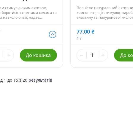
ним стимулюючим активом,
Повністю натуральний активн
є боротися з темними колами та
компонент, що стимулює виро
и навколо очей, надає
еластину та гіалуронової кисло
ітну дію та прискорює ріст
Зволожує, повертає пружність і 
шкірі, що в'яне.
₴
77,00 ₴
₴
77,00 ₴
1 г
1 г
 ₴
268,50 ₴
До кошика
До к
5 г
 ₴
ід
1
до
15
з
20
результатів
 ₴
Немає в наявності