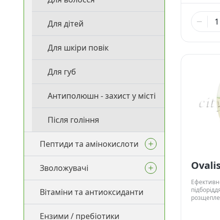
659,00
Для дітей
25 г
2 325,
Для шкіри повік
100 г
Для губ
10 075
500 г
- 
Сфера ви
Косметич
Антиполюшн - захист у місті
Креми для
Зменшує о
Креми для
Помітно с
Підтягуюч
жирового 
Після гоління
Зменшує н
Моделює 
Пептиди та амінокислоти
Ovali
Зволожувачі
Пептиди
Ефективно
підборідд
Вітаміни та антиоксиданти
Амінокислоти
Зволоження
розщепле
кількості
Ензими / пребіотики
Гіалуронова кислота (різні