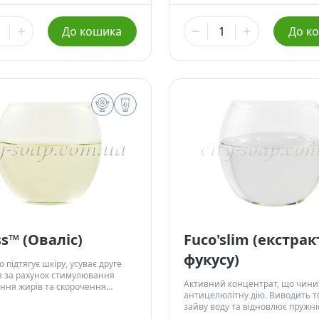
 ₴
238,00 ₴
До кошика
До к
5 г
00 ₴
1 049,50 ₴
25 г
,00 ₴
3 640,00 ₴
Немає в наявності
100 г
користання:
ні властивості:
 обличчя.
бсяг другого підборіддя.
 області шиї та декольте.
корочує товщину та обсяг
і засоби.
прошарку під підборіддям.
абряклість особи.
овал обличчя.
ss™ (Оваліс)
Fuco'slim (екстрак
фукусу)
 підтягує шкіру, усуває друге
я за рахунок стимулювання
Активний концентрат, що чини
ння жирів та скорочення
антицелюлітну дію. Виводить т
 жирових клітин.
зайву воду та відновлює пружні
Покращує мікроциркуляцію.