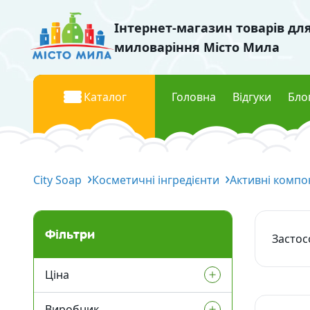
Інтернет-магазин товарів дл
миловаріння Місто Мила
Каталог
Головна
Відгуки
Бло
Базові олії
Барвник
City Soap
Рідкі базові олії
Косметичні інгредієнти
Активні компо
Рідкі п
Тверді базові олії
Перла
Водорозчинні олії
Флуоре
Фільтри
Застос
Міка к
Запашки
Ціна
Косметич
Віддушки Україна
Виробник