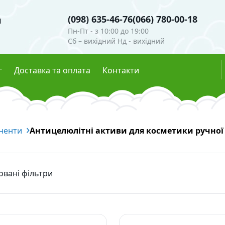
(098) 635-46-76
(066) 780-00-18
я
Пн-Пт - з 10:00 до 19:00
Сб – вихідний Нд - вихідний
г
Доставка та оплата
Контакти
и
Гідролати
ненти
ігменти
Антицелюлітні активи для косметики ручної
Глітери
мутри
Харчові барвники
Ефірні олії
сцентні пігменти
овані фільтри
осметична
Скраби, воски, глини
ні інгредієнти
Глини та пудри
Воски 