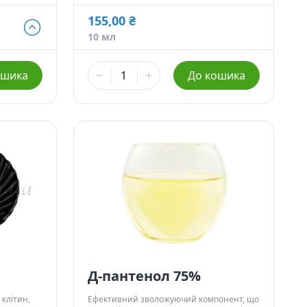
набряклість.
155,00 ₴
10 мл
ошика
До кошика
Д-пантенол 75%
клітин,
Ефективний зволожуючий компонент, що