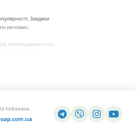
пулярності. Завдяки
мін речовин,
Для приготування того
омпонентів для
 що входять до його
ими речовинами. До
 та побажань
soap.com.ua
 ручної роботи.