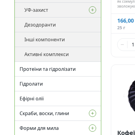
як соемул
зволожуюч
УФ-захист
СО2 екстракти
Регулятори кислотності
омолоджу
166,00
166,00
Дезодоранти
УФ-фільтри
25 г
25 г
Інші компоненти
Для засмаги
531,00
100 г
Активні комплекси
Після засмаги
1 162,
250 г
- 
Протеїни та гідролізати
3 984,
Гідролати
1 кг
- Не
Ефірні олії
Скраби, воски, глини
Форми для мила
Глини та пудри
Кофе