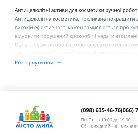
Різна тара
Антицелюлітні активи для косметики ручної робот
Тачки
Антицелюлітна косметика, покликана покращити зо
Тара для декоративної
високій ефективності кожен замислюється про куп
косметики
Великдень
відновити порушений кровообіг і надати втомленій
Набори
Однак зовсім не обов'язково купувати готові косм
чи іншого засобу знадобиться мінімум часу та зус
Водорозчинний папір
косметики. Активи, що входять до складу продукці
Розгорнути опис
Підбір інгредієнтів для антицелюлітної косметики
Досвідчені косметологи знають, що чудодійний ефе
складу. З особливою увагою потрібно підбирати вс
останніх висувається цілий перелік вимог:
продукція має бути натуральною – рослинного чи
(098) 635-46-76
(066) 
активні компоненти мають відразу кілька ефектів;
Пн-Пт - з 10:00 до 19:00
Перші ефекти від використання антицелюлітних за
Сб – вихідний Нд - вихідн
Якщо компонент відповідає перерахованим критері