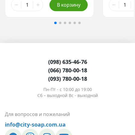
87,00 ₴
157,00 ₴
В корзину
60 мл
50 мл
- Нет 
108,00 ₴
273,00 ₴
125 мл
100 мл
- Нет
(098) 635-46-76
(066) 780-00-18
(093) 780-00-18
Пн-Пт - c 10:00 до 19:00
Сб – выходной Вс - выходной
Для вопросов и пожеланий
info@city-soap.com.ua