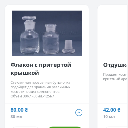
Сфера приме
Косметически
Гели для душа
Придает прия
Шампуни.
Жидкие и тве
Пены для ван
Бомбочки для
Кремы.
Лосьоны.
Флакон с притертой
Отдушка
крышкой
Придает косме
приятный аро
Стеклянная прозрачная бутылочка
подойдет для хранения различных
косметических компонентов.
Объем 30мл.-50мл.-125мл.
80,00 ₴
42,00 ₴
80,00 ₴
42,00 ₴
30 мл
10 мл
30 мл
10 мл