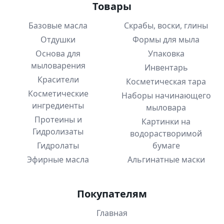
Товары
Базовые масла
Скрабы, воски, глины
Отдушки
Формы для мыла
Основа для
Упаковка
мыловарения
Инвентарь
Красители
Косметическая тара
Косметические
Наборы начинающего
ингредиенты
мыловара
Протеины и
Картинки на
Гидролизаты
водорастворимой
Гидролаты
бумаге
Эфирные масла
Альгинатные маски
Покупателям
Главная