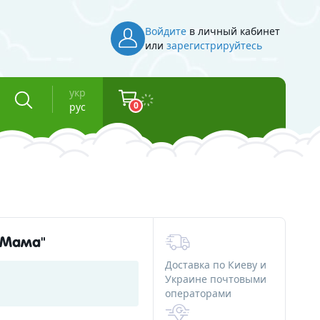
Войдите
в личный кабинет
или
зарегистрируйтесь
укр
0
рус
Инвентарь
Косметическая тара
Флаконы для косметики
"Мама"
Баночки для косметики
Доставка по Киеву и
Вакуумные флаконы
Украине почтовыми
операторами
и смолы
Тубы для косметики