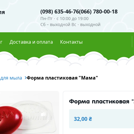
(098) 635-46-76
(066) 780-00-18
ля
Пн-Пт - c 10:00 до 19:00
Сб – выходной Вс - выходной
г
Доставка и оплата
Контакты
ли
Гидролаты
 для мыла
е пигменты
Форма пластиковая "Мама"
Глиттеры
мутры
Эфирные масла
ые красители
Форма пластиковая 
есцентные пигменты
Скрабы, воски, глины
осметическая
32,00 ₴
Глины и пудры
Воски 
ческие ингредиенты