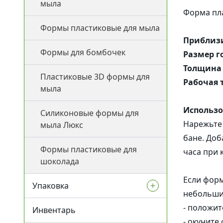
мыла
Для поврежденной кожи
Форма пла
Другие
Эмульгаторы
Скрабы
Формы пластиковые для мыла
Купероз
Активн
Гелеобразователи и
Сухоцветы и пряности
Ламеллярные эмульгаторы
Приблизи
загустители
Формы для бомбочек
Для волос
Размер г
Протеин
Прямые эмульгаторы
Толщина 
ПАВы, Со-ПАВы,
Пластиковые 3D формы для
Для детей
Воски и загустители для
Рабочая 
солюбилизаторы
мыла
масел
Обратные эмульгаторы
Для кожи век
Использо
Консерванты
Силиконовые формы для
Загустители для ПАВ
Со-Эмульгаторы
Нарежьте 
мыла Люкс
Для губ
Экстракты
Гелеобразователи
бане. Доб
Формы пластиковые для
Антиполюшн - защита в
часа при 
шоколада
Кислоты
городе
Жидкие экстракты (ВСГ)
Если форм
Упаковка
Силиконы и эмоленты
После бритья
Масляные экстракты
Пилинги
небольши
- положит
Инвентарь
Ленты и бечевка
УФ-защита
СО2 экстракты
Регуляторы кислотности
- окуните