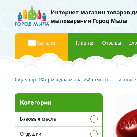
Интернет-магазин товаров д
мыловарения Город Мыла
Каталог
Главная
Отзывы
Бло
Базовые масла
Красите
City Soap
Жидкие базовые масла
Формы для мыла
Формы пластиковые
Жидки
Твердые базовые масла
Перла
Водорастворимые масла
Пищев
Категории
Флуор
Отдушки
Мика к
Базовые масла
Отдушки Украина
Отдушки
Жидкие базовые масла
Космети