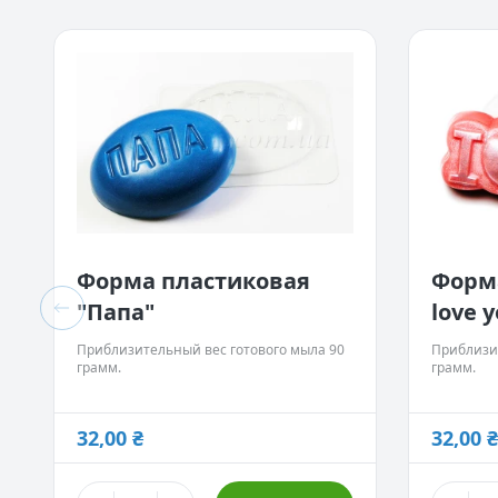
Наборы
Водорастворимая бумага
Форма пластиковая
Форма
"Папа"
love 
Приблизительный вес готового мыла 90
Приблизи
грамм.
грамм.
32,00 ₴
32,00 ₴