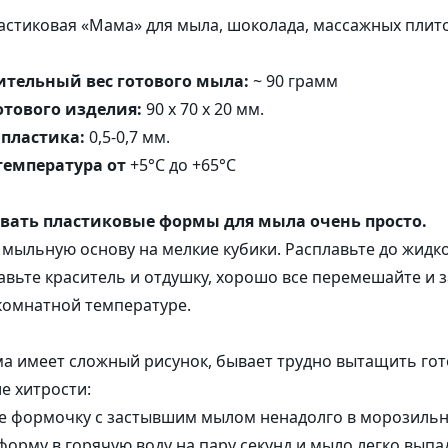
Коробочки
Пакеты и 
стиковая «Мама» для мыла, шоколада, массажных плито
 компоненты
Корзинки из шпона
ые комплексы
Наполнитель
Бирки
тельный вес готового мыла:
~ 90 грамм
отового изделия:
90 х 70 х 20 мм.
ы и Гидролизаты
пластика:
0,5-0,7 мм.
температура от
+5°C до +65°C
вать пластиковые формы для мыла очень просто.
мыльную основу на мелкие кубики. Расплавьте до жидк
авьте краситель и отдушку, хорошо все перемешайте и з
комнатной температуре.
а имеет сложный рисунок, бывает трудно вытащить гот
е хитрости:
е формочку с застывшим мылом ненадолго в морозильни
 форму в горячую воду на пару секунд и мыло легко выпа