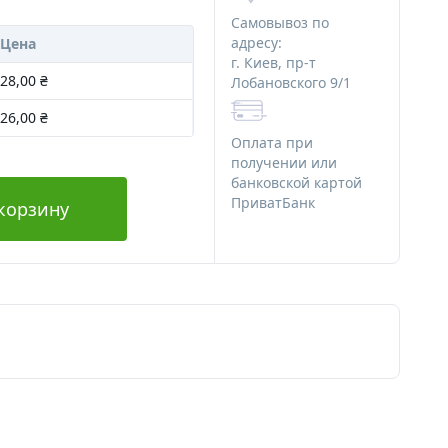
ряности
Алюминиевая тара
Самовывоз по
Стеклянная тара
адресу:
Цена
г. Киев, пр-т
Различная тара
28,00 ₴
Лобановского 9/1
я мыла
Тара для декоративной косметики
26,00 ₴
 мыла
Оплата при
Наборы начинающего мыловара
получении или
банковской картой
для мыла
ПриватБанк
корзину
Картинки на водорастворимой
я мыла
бумаге
Ангелочки
Новый Год и зима
Медведи
Сердца
Тачки
Пасха
Наборы
Водорастворимая бумага
Альгинатные маски