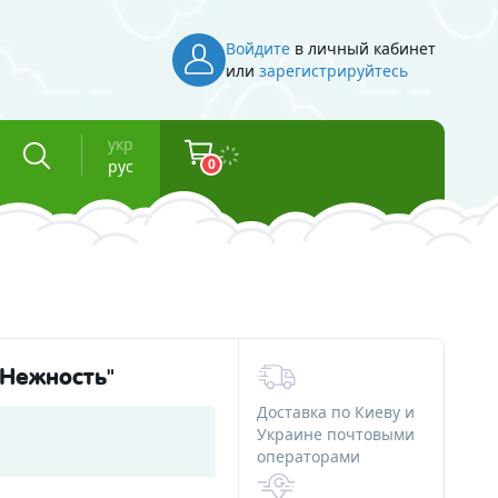
Войдите
в личный кабинет
или
зарегистрируйтесь
укр
0
рус
Инвентарь
Косметическая тара
Флаконы для косметики
"Нежность"
Баночки для косметики
Доставка по Киеву и
Вакуумные флаконы
Украине почтовыми
операторами
и смолы
Тубы для косметики