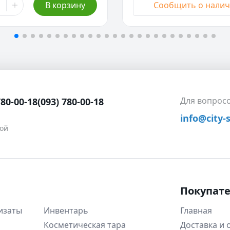
В корзину
Сообщить о нали
50 мл
- Нет в наличии
147,00 ₴
100 мл
- Нет в наличии
Для вопрос
780-00-18
(093) 780-00-18
info@city-
ной
Покупат
изаты
Инвентарь
Главная
Косметическая тара
Доставка и 