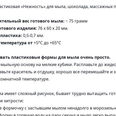
Коробочки
Пакеты и 
стиковая «Нежность» для мыла, шоколада, массажных п
 компоненты
Корзинки из шпона
ые комплексы
Наполнитель
Бирки
тельный вес готового мыла:
~ 75 грамм
отового изделия:
76 х 60 х 20 мм.
ы и Гидролизаты
пластика:
0,5-0,7 мм.
температура от
+5°C до +65°C
вать пластиковые формы для мыла очень просто.
мыльную основу на мелкие кубики. Расплавьте до жидк
авьте краситель и отдушку, хорошо все перемешайте и з
комнатной температуре.
а имеет сложный рисунок, бывает трудно вытащить гот
е хитрости:
е формочку с застывшим мылом ненадолго в морозильни
 форму в горячую воду на пару секунд и мыло легко выпа