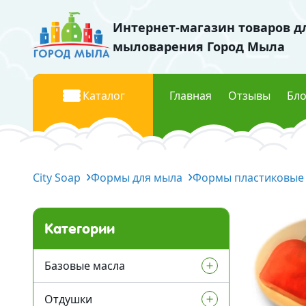
Интернет-магазин товаров д
мыловарения Город Мыла
Каталог
Главная
Отзывы
Бло
Базовые масла
Красите
City Soap
Жидкие базовые масла
Формы для мыла
Формы пластиковые
Жидки
Твердые базовые масла
Перла
Водорастворимые масла
Пищев
Категории
Флуор
Отдушки
Мика к
Базовые масла
Отдушки Украина
Отдушки
Жидкие базовые масла
Космети