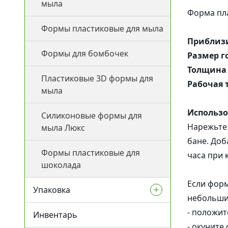
мыла
Для поврежденной кожи
Форма пла
Другие
Эмульгаторы
Скрабы
Формы пластиковые для мыла
Купероз
Активн
Гелеобразователи и
Сухоцветы и пряности
Ламеллярные эмульгаторы
Приблизи
загустители
Формы для бомбочек
Для волос
Размер г
Протеин
Прямые эмульгаторы
Толщина 
ПАВы, Со-ПАВы,
Пластиковые 3D формы для
Для детей
Воски и загустители для
Рабочая 
солюбилизаторы
мыла
масел
Обратные эмульгаторы
Для кожи век
Использо
Консерванты
Силиконовые формы для
Загустители для ПАВ
Со-Эмульгаторы
Нарежьте 
мыла Люкс
Для губ
Экстракты
Гелеобразователи
бане. Доб
Формы пластиковые для
Антиполюшн - защита в
часа при 
шоколада
Кислоты
городе
Жидкие экстракты (ВСГ)
Если форм
Упаковка
Силиконы и эмоленты
После бритья
Масляные экстракты
Пилинги
небольши
- положит
Инвентарь
Ленты и бечевка
УФ-защита
СО2 экстракты
Регуляторы кислотности
- окуните