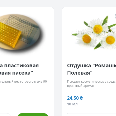
Сфера применения:
Косметические свойства:
Гели для душа.
Придает приятный аромат.
Шампуни.
Жидкие и твердые мыла.
Пены для ванн.
Бомбочки для ванн.
Кремы.
Лосьоны.
а пластиковая
Отдушка "Ромаш
вая пасека"
Полевая"
тельный вес готового мыла 90
Придает косметическому средс
приятный аромат
24,50 ₴
24,50 ₴
10 мл
10 мл
- Нет в наличии
86,00 ₴