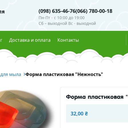
(098) 635-46-76
(066) 780-00-18
ля
Пн-Пт - c 10:00 до 19:00
Сб – выходной Вс - выходной
г
Доставка и оплата
Контакты
ли
Гидролаты
 для мыла
е пигменты
Форма пластиковая "Нежность"
Глиттеры
мутры
Эфирные масла
ые красители
Форма пластиковая 
есцентные пигменты
Скрабы, воски, глины
осметическая
32,00 ₴
Глины и пудры
Воски 
ческие ингредиенты