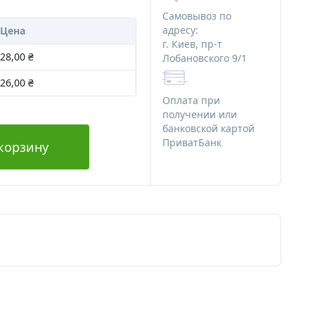
ряности
Алюминиевая тара
Самовывоз по
Стеклянная тара
адресу:
Цена
г. Киев, пр-т
Различная тара
28,00 ₴
Лобановского 9/1
я мыла
Тара для декоративной косметики
26,00 ₴
 мыла
Оплата при
Наборы начинающего мыловара
получении или
банковской картой
для мыла
ПриватБанк
корзину
Картинки на водорастворимой
я мыла
бумаге
Ангелочки
Новый Год и зима
Медведи
Сердца
Тачки
Пасха
Наборы
Водорастворимая бумага
Альгинатные маски