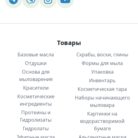
Товары
Базовые масла
Скрабы, воски, глины
Отдушки
Формы для мыла
Основа для
Упаковка
мыловарения
Инвентарь
Красители
Косметическая тара
Косметические
Наборы начинающего
ингредиенты
мыловара
Протеины и
Картинки на
Гидролизаты
водорастворимой
Гидролаты
бумаге
Эфирные масла
Альгинатные маски