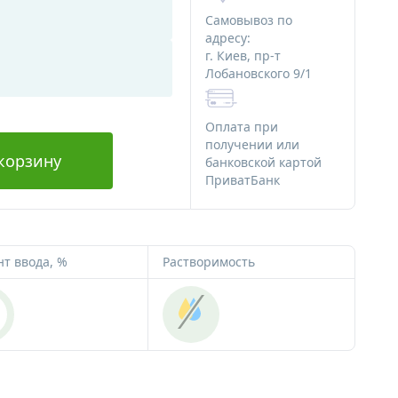
ряности
Алюминиевая тара
Самовывоз по
Стеклянная тара
адресу:
г. Киев, пр-т
Различная тара
Лобановского 9/1
я мыла
Тара для декоративной косметики
 мыла
Оплата при
Наборы начинающего мыловара
получении или
корзину
банковской картой
для мыла
ПриватБанк
Картинки на водорастворимой
я мыла
бумаге
Ангелочки
Новый Год и зима
т ввода, %
Растворимость
Медведи
Сердца
Тачки
Пасха
Наборы
Водорастворимая бумага
Альгинатные маски