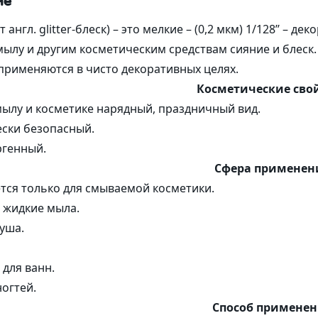
ие
Коробочки
Пакеты и 
 компоненты
т англ. glitter-блеск) – это мелкие – (0,2 мкм) 1/128’’ –
Корзинки из шпона
ые комплексы
ылу и другим косметическим средствам сияние и блеск.
Наполнитель
Бирки
 применяются в чисто декоративных целях.
ы и Гидролизаты
Косметические сво
ылу и косметике нарядный, праздничный вид.
ски безопасный.
ргенный.
Сфера применен
ся только для смываемой косметики.
 жидкие мыла.
душа.
для ванн.
ногтей.
Способ примене