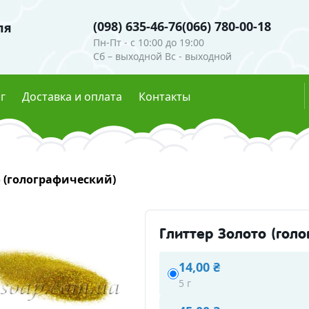
(098) 635-46-76
(066) 780-00-18
ля
Пн-Пт - c 10:00 до 19:00
Сб – выходной Вс - выходной
г
Доставка и оплата
Контакты
ли
Гидролаты
о (голографический)
е пигменты
Глиттеры
мутры
Эфирные масла
ые красители
Глиттер Золото (гол
есцентные пигменты
Скрабы, воски, глины
14,00 ₴
осметическая
5 г
Глины и пудры
Воски 
ческие ингредиенты