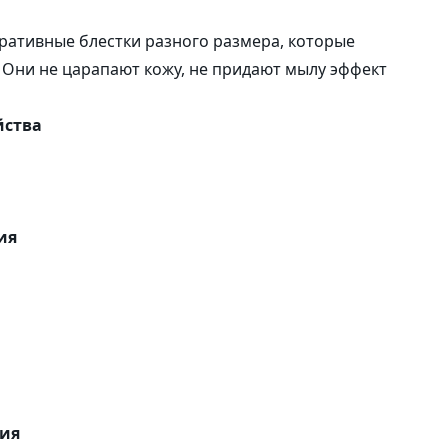
саше
 декоративные блестки разного размера, которые
 Они не царапают кожу, не придают мылу эффект
Наклейки
йства
ия
ния