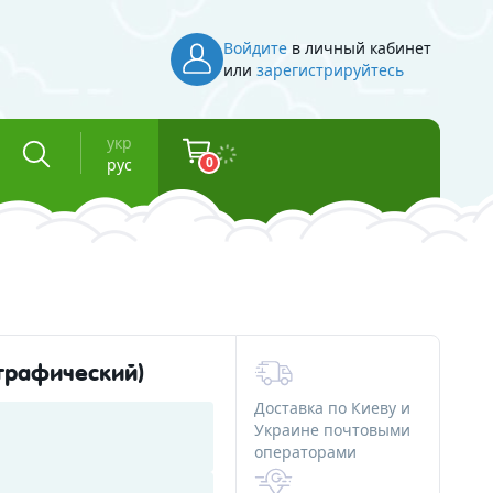
Войдите
в личный кабинет
или
зарегистрируйтесь
укр
0
рус
Инвентарь
Косметическая тара
Флаконы для косметики
ографический)
Баночки для косметики
Доставка по Киеву и
Вакуумные флаконы
Украине почтовыми
операторами
и смолы
Тубы для косметики