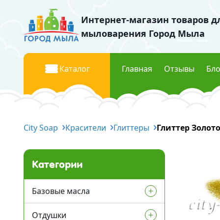
Интернет-магазин товаров д
мыловарения Город Мыла
Каталог
Главная
Отзывы
Бло
Базовые масла
Красите
City Soap
Жидкие базовые масла
Красители
Глиттеры
Глиттер Золот
Жидки
Твердые базовые масла
Перла
Водорастворимые масла
Пищев
Категории
Флуор
Отдушки
Мика к
Базовые масла
Отдушки Украина
Отдушки
Жидкие базовые масла
Космети