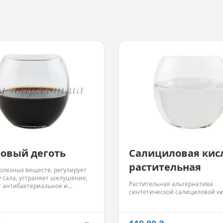
овый деготь
Салициловая кис
растительная
олезных веществ, регулирует
 сала, устраняет шелушение,
Растительная альтернатива
т антибактериальное и
синтетической салициловой ки
ибковое действие.