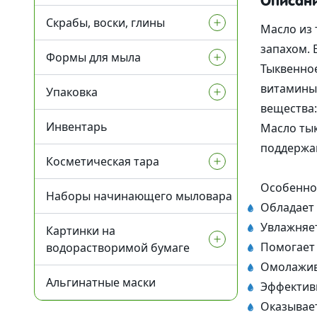
Описан
Другие
Скрабы, воски, глины
Флуоресцентные пигменты
Витамины и антиоксиданты
Пигментация / отбеливание
Аминокислоты
Увлажнение
Масло из 
Активн
запахом. 
Формы для мыла
Мика косметическая
Энзимы / пребиотики
Глины и пудры
Антицеллюлитные /
Гиалуроновая кислота
Тыквенное
похудение
(разные виды)
Протеин
витамины A
Упаковка
Косметические основы (базы)
Воски и смолы
Формы силиконовые для
вещества
мыла
Для поврежденной кожи
Инвентарь
Эмульгаторы
Скрабы
Ленты и бечевка
Масло тык
Формы пластиковые для мыла
Купероз
поддержа
Косметическая тара
Гелеобразователи и
Сухоцветы и пряности
Мешочки из органзы
Ламеллярные эмульгаторы
загустители
Формы для бомбочек
Для волос
Особенно 
Наборы начинающего мыловара
Коробочки
Флаконы для косметики
Прямые эмульгаторы
Обладает
ПАВы, Со-ПАВы,
Пластиковые 3D формы для
Для детей
Воски и загустители для
Увлажняет
солюбилизаторы
мыла
масел
Картинки на
Пакеты и саше
Баночки для косметики
Обратные эмульгаторы
Помогает 
водорастворимой бумаге
Для кожи век
Консерванты
Силиконовые формы для
Загустители для ПАВ
Корзинки из шпона
Вакуумные флаконы
Со-Эмульгаторы
Омолажив
мыла Люкс
Альгинатные маски
Ангелочки
Для губ
Эффективн
Экстракты
Гелеобразователи
Наполнитель
Тубы для косметики
Оказывае
Формы пластиковые для