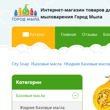
Интернет-магазин товаров д
мыловарения Город Мыла
Каталог
Главная
Отзывы
Бло
Базовые масла
Красите
City Soap
Жидкие базовые масла
Базовые масла
Жидкие базовые масла
Жидки
Твердые базовые масла
Перла
Водорастворимые масла
Пищев
Категории
Флуор
Отдушки
Мика к
Базовые масла
Отдушки Украина
Жидкие базовые масла
Космети