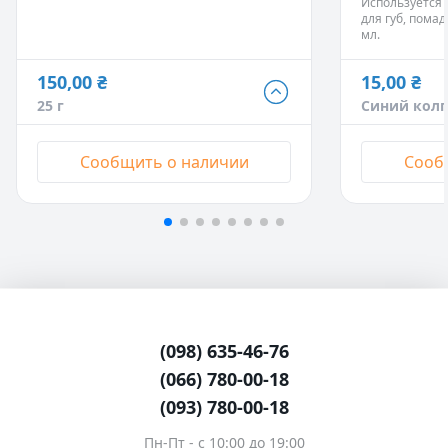
Используется 
для губ, помад
мл.
150,00 ₴
15,00 ₴
150,00 ₴
15,00 ₴
25 г
Синий кол
25 г
- Нет в наличии
Синий колп
510,00 ₴
15,00 ₴
Сообщить о наличии
Сооб
100 г
- Нет в наличии
Красный ко
1 200,00 ₴
15,00 ₴
250 г
- Нет в наличии
Зеленый ко
2 190,00 ₴
15,00 ₴
500 г
- Нет в наличии
Жёлтый кол
15,00 ₴
(098) 635-46-76
Малиновый 
(066) 780-00-18
наличии
(093) 780-00-18
15,00 ₴
Пн-Пт - c 10:00 до 19:00