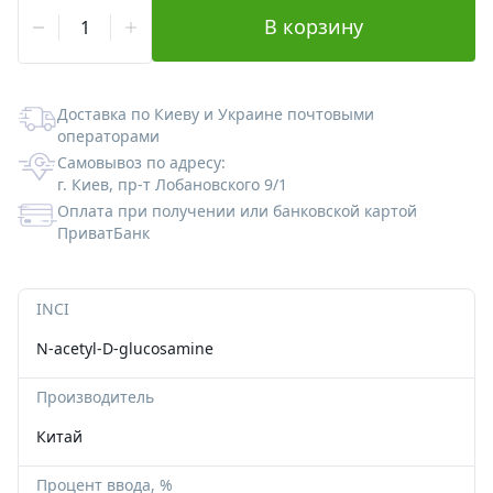
В корзину
Альгинатные маски
Для губ
Со-Эмульгаторы
Гелеобразователи
Экстракты
Формы пластиковые для шоколада
Корзинки из шпона
Вакуумные флаконы
Ангелочки
Антиполюшн - защита в городе
Жидкие экстракты (ВСГ)
Кислоты
Наполнитель
Тубы для косметики
Новый Год и зима
Доставка по Киеву и Украине почтовыми
операторами
После бритья
Масляные экстракты
Пилинги
Силиконы и эмоленты
Бирки
Алюминиевая тара
Медведи
Самовывоз по адресу:
г. Киев, пр-т Лобановского 9/1
СО2 экстракты
Регуляторы кислотности
УФ-защита
Наклейки
Стеклянная тара
Сердца
Оплата при получении или банковской картой
ПриватБанк
УФ-фильтры
Дезодоранты
Различная тара
Тачки
INCI
Для загара
Другие компоненты
Тара для декоративной косметики
Пасха
N-acetyl-D-glucosamine
После загара
Активные комплексы
Наборы
Производитель
Водорастворимая бумага
Китай
Процент ввода, %