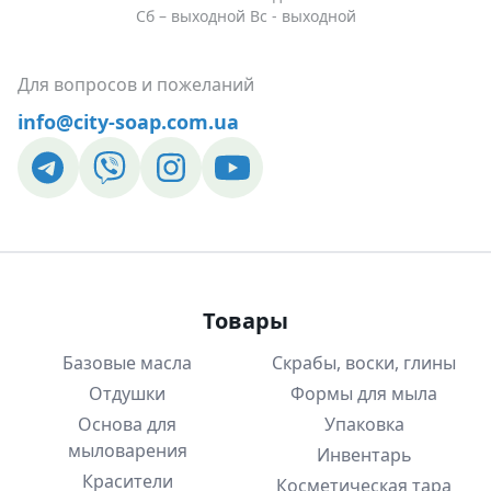
Фиолетовый
Сб – выходной Вс - выходной
наличии
15,00 ₴
Для вопросов и пожеланий
Золотой ко
info@city-soap.com.ua
15,00 ₴
Серебряный
наличии
Товары
Базовые масла
Скрабы, воски, глины
Отдушки
Формы для мыла
Основа для
Упаковка
мыловарения
Инвентарь
Красители
Косметическая тара