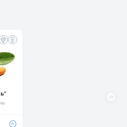
ь"
тву