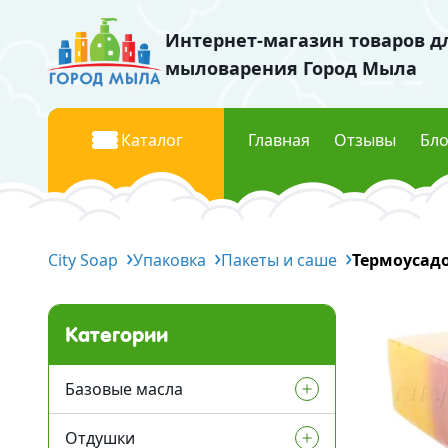
Интернет-магазин товаров д
мыловарения Город Мыла
Каталог
Главная
Отзывы
Бло
Базовые масла
Красите
City Soap
Жидкие базовые масла
Упаковка
Пакеты и саше
Термоусад
Жидки
Твердые базовые масла
Перла
Водорастворимые масла
Пищев
Категории
Флуор
Отдушки
Мика к
Базовые масла
Отдушки Украина
Отдушки
Жидкие базовые масла
Космети