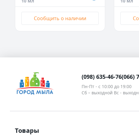
10 мл
10 мл
10 мл
- Нет в наличии
10 мл
- 
98,00 ₴
80,50 ₴
Сообщить о наличии
Со
50 мл
- Нет в наличии
50 мл
- 
168,00 ₴
138,00
100 мл
- Нет в наличии
100 мл
-
(098) 635-46-76
(066) 
Пн-Пт - c 10:00 до 19:00
Сб – выходной Вс - выход
Товары