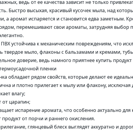
важных, ведь от ее качества зависит не только привлека
Коробочки
Пакеты и 
 компоненты
ть. Быстро высыхая, красивый кусочек мыла, над котор
Корзинки из шпона
ые комплексы
, а аромат испаряется и становится едва заметным. Кро
Наполнитель
Бирки
рядом, перемешивают свои ароматы, затрудняя выбор 
ы и Гидролизаты
элегантно.
 ПВХ устойчива к механическим повреждениям, что искл
ь твердое мыло, флаконы с бальзамами и кремами, тубы
льное доверие, ведь намного приятнее купить продукт в
 термоусадочной пленки
ка обладает рядом свойств, которые делают ее идеальн
ична и плотно прилегает к мылу или флакону, исключая 
кает влагу;
 от царапин;
ащает испарение аромата, что особенно актуально для
 продукт от порчи и раннего окисления.
рилегание, глянцевый блеск выглядят аккуратно и доро