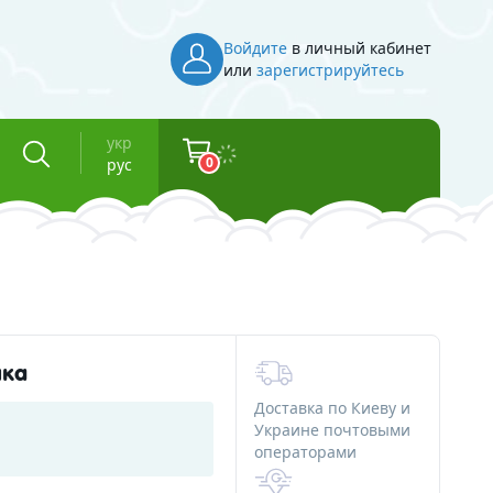
Войдите
в личный кабинет
или
зарегистрируйтесь
укр
0
рус
Инвентарь
Косметическая тара
Флаконы для косметики
нка
Баночки для косметики
Доставка по Киеву и
Вакуумные флаконы
Украине почтовыми
операторами
и смолы
Тубы для косметики