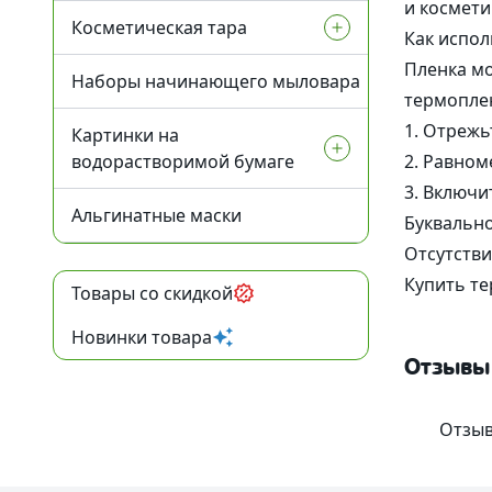
и космети
Дезодоранты
УФ-фильтры
Косметическая тара
Как испол
Пленка мо
Другие компоненты
Для загара
Наборы начинающего мыловара
Флаконы для косметики
термоплен
1. Отрежь
Активные комплексы
После загара
Картинки на
Баночки для косметики
водорастворимой бумаге
2. Равном
Вакуумные флаконы
3. Включи
Альгинатные маски
Ангелочки
Буквально
Тубы для косметики
Отсутстви
Новый Год и зима
Купить те
Товары со скидкой
Алюминиевая тара
Медведи
Новинки товара
Стеклянная тара
Отзывы
Сердца
Различная тара
Отзыв
Тачки
Тара для декоративной
косметики
Пасха