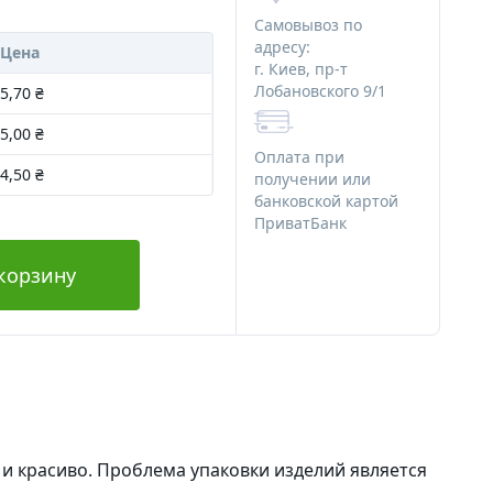
ряности
Алюминиевая тара
Самовывоз по
Стеклянная тара
адресу:
Цена
г. Киев, пр-т
Различная тара
Лобановского 9/1
5,70 ₴
я мыла
Тара для декоративной косметики
5,00 ₴
 мыла
Оплата при
Наборы начинающего мыловара
4,50 ₴
получении или
банковской картой
для мыла
ПриватБанк
Картинки на водорастворимой
я мыла
бумаге
корзину
Ангелочки
Новый Год и зима
Медведи
Сердца
Тачки
Пасха
Наборы
Водорастворимая бумага
и красиво. Проблема упаковки изделий является
Альгинатные маски