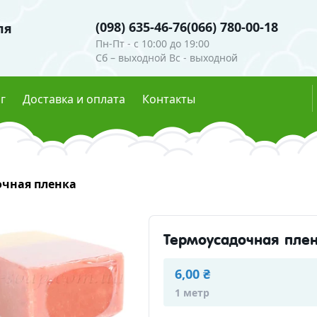
(098) 635-46-76
(066) 780-00-18
ля
Пн-Пт - c 10:00 до 19:00
Сб – выходной Вс - выходной
г
Доставка и оплата
Контакты
ли
Гидролаты
очная пленка
е пигменты
Глиттеры
мутры
Эфирные масла
ые красители
Термоусадочная пле
есцентные пигменты
Скрабы, воски, глины
6,00 ₴
осметическая
1 метр
Глины и пудры
Воски 
ческие ингредиенты