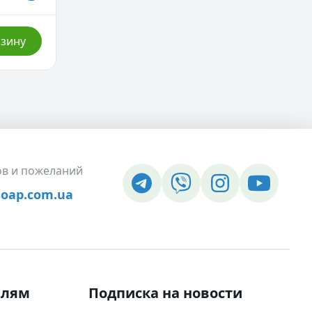
рзину
ов и пожеланий
soap.com.ua
елям
Подписка на новости