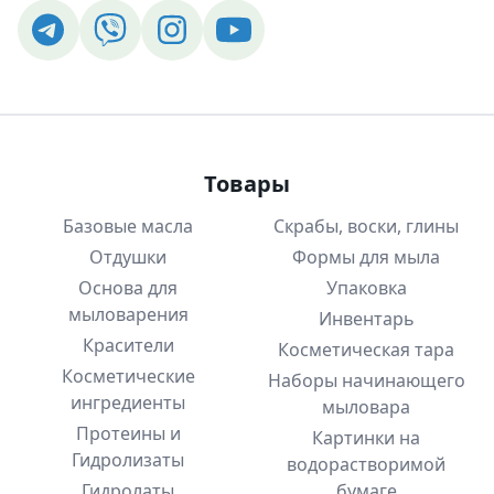
Товары
Базовые масла
Скрабы, воски, глины
Отдушки
Формы для мыла
Основа для
Упаковка
мыловарения
Инвентарь
Красители
Косметическая тара
Косметические
Наборы начинающего
ингредиенты
мыловара
Протеины и
Картинки на
Гидролизаты
водорастворимой
Гидролаты
бумаге