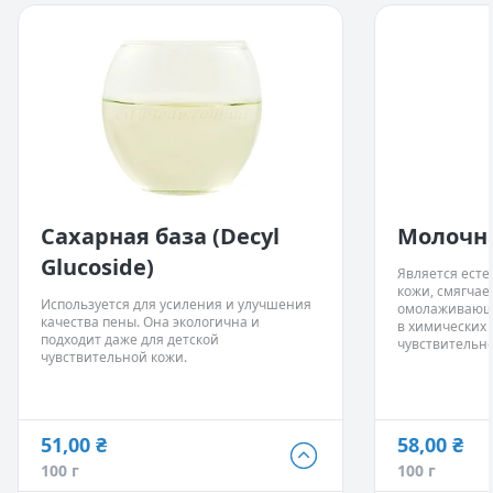
Сахарная база (Decyl
Молочна
Glucoside)
Является ест
кожи, смягчае
Используется для усиления и улучшения
омолаживающе
качества пены. Она экологична и
в химических 
подходит даже для детской
чувствительно
чувствительной кожи.
51,00 ₴
58,00 ₴
51,00 ₴
58,00 ₴
100 г
100 г
100 г
- Нет в наличии
100 г