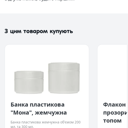
З цим товаром купують
Банка пластикова
Флакон 
"Мона", жемчужна
прозори
топом
Банка пластикова жемчужна об'ємом 200
мл. та 300 мл.