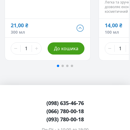
Легка та зручн
дозволяє екон
косметичний з
21,00 ₴
14,00 ₴
19,00 ₴
14,00 ₴
300 мл
100 мл
200 мл
- Немає в наявності
100 мл
21,00 ₴
18,50 ₴
До кошика
300 мл
200 мл
20,00 ₴
250 мл
22,00 ₴
500 мл
(098) 635-46-76
(066) 780-00-18
(093) 780-00-18
Пн-Пт - з 10:00 до 19:00