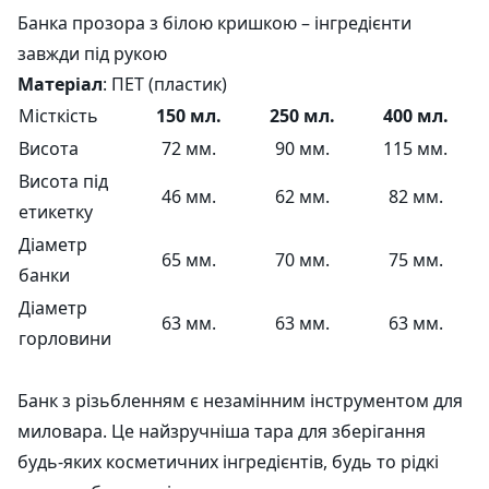
Банка прозора з білою кришкою – інгредієнти
завжди під рукою
Матеріал
: ПЕТ (пластик)
Місткість
150 мл.
250 мл.
400 мл.
Висота
72 мм.
90 мм.
115 мм.
Висота під
46 мм.
62 мм.
82 мм.
етикетку
Діаметр
65 мм.
70 мм.
75 мм.
банки
Діаметр
63 мм.
63 мм.
63 мм.
горловини
Банк з різьбленням є незамінним інструментом для
миловара. Це найзручніша тара для зберігання
будь-яких косметичних інгредієнтів, будь то рідкі