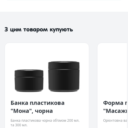
З цим товаром купують
Банка пластикова
Форма п
"Мона", чорна
"Масажн
Банка пластикова чорна об'ємом 200 мл.
Орієнтовна ваг
та 300 мл.