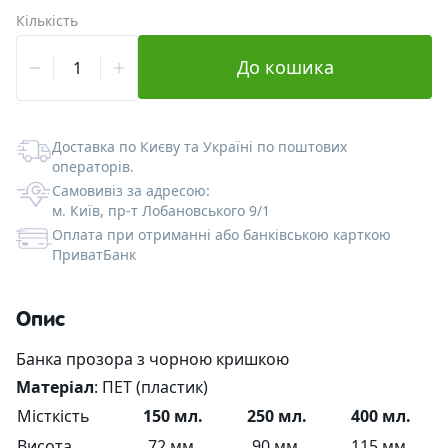
Кількість
Альгінатні маски
Для губ
Со-Емульгатори
Гелеутворювачі
Екстракти
Форми пластикові для шоколаду
Кошики зі шпону
Вакуумні флакони
Ангелочки
До кошика
Антиполюшн - захист у місті
Рідкі екстракти (ВСГ)
Кислоти
Наповнювач
Туби для косметики
Новий Рік та зима
Після гоління
Масляні екстракти
Пілінги
Силікони та емоленти
Бірки
Алюмінієва тара
Ведмеді
Доставка по Києву та Україні по поштових
операторів.
СО2 екстракти
Регулятори кислотності
УФ-захист
Наклейки
Скляна тара
Серця
Самовивіз за адресою:
м. Київ, пр-т Лобановського 9/1
Оплата при отриманні або банківською карткою
УФ-фільтри
Дезодоранти
Різна тара
Тачки
ПриватБанк
Для засмаги
Інші компоненти
Тара для декоративної косметики
Великдень
Опис
Після засмаги
Активні комплекси
Набори
Банка прозора з чорною кришкою
Водорозчинний папір
Матеріал
: ПЕТ (пластик)
Місткість
150 мл.
250 мл.
400 мл.
Висота
72 мм.
90 мм.
115 мм.