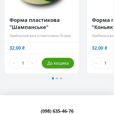
Форма пластикова
Форма п
"Шампанське"
"Коньяк
Приблизний вага готового мила 70 грам.
Приблизна ваг
32,00 ₴
32,00 ₴
До кошика
(098) 635-46-76