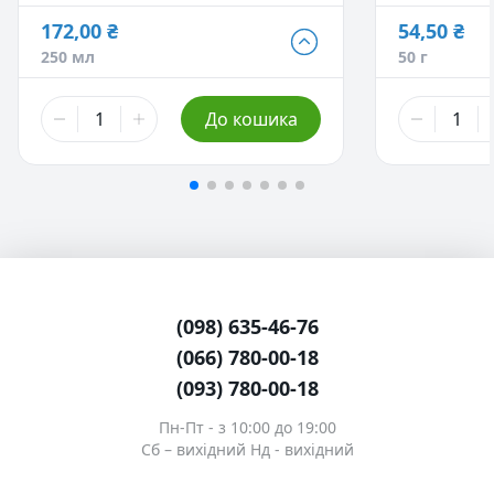
(захоплює бру
172,00 ₴
їх зі шкіри і во
54,50 ₴
46,00 ₴
54,50 ₴
Надає волоссю
250 мл
50 г
50 мл
- Немає в наявності
50 г
Пом'якшує вол
172,00 ₴
218,00 ₴
До кошика
250 мл
250 г
299,00 ₴
381,00 ₴
500 мл
- Немає в наявності
500 г
654,00 ₴
1 кг
- Немає 
(098) 635-46-76
(066) 780-00-18
(093) 780-00-18
Пн-Пт - з 10:00 до 19:00
Сб – вихідний Нд - вихідний