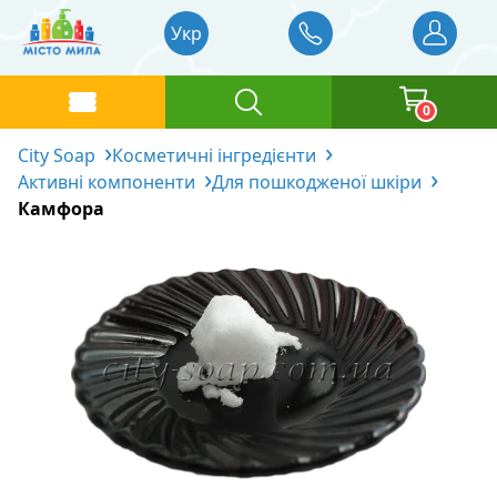
Укр
0
City Soap
Косметичні інгредієнти
Каталог товарів
Активні компоненти
Для пошкодженої шкіри
Камфора
Базові олії
Головна
Запашки
Рідкі базові олії
Відгуки
Блог
Основа для миловаріння
Тверді базові олії
Віддушки Україна
Доставка та оплата
Барвники
Водорозчинні олії
Віддушки Англія та Франція
Контакти
Косметичні інгредієнти
Віддушки Німеччина
Рідкі пігменти