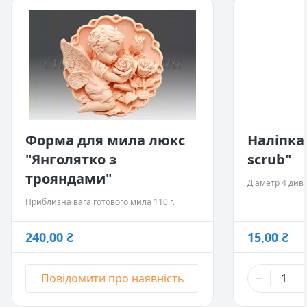
Форма для мила люкс
Наліпка
"Янголятко з
scrub"
трояндами"
Діаметр 4 див.
Приблизна вага готового мила 110 г.
240,00 ₴
15,00 ₴
Повідомити про наявність