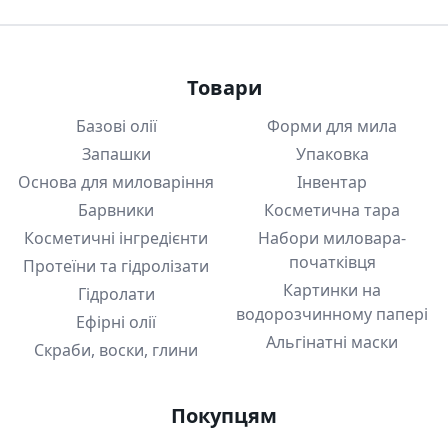
Товари
Базові олії
Форми для мила
Запашки
Упаковка
Основа для миловаріння
Інвентар
Барвники
Косметична тара
Косметичні інгредієнти
Набори миловара-
початківця
Протеїни та гідролізати
Картинки на
Гідролати
водорозчинному папері
Ефірні олії
Альгінатні маски
Скраби, воски, глини
Покупцям