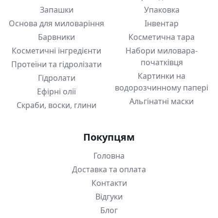
Запашки
Упаковка
Основа для миловаріння
Інвентар
Барвники
Косметична тара
Косметичні інгредієнти
Набори миловара-
початківця
Протеїни та гідролізати
Картинки на
Гідролати
водорозчинному папері
Ефірні олії
Альгінатні маски
Скраби, воски, глини
Покупцям
Головна
Доставка та оплата
Контакти
Відгуки
Блог