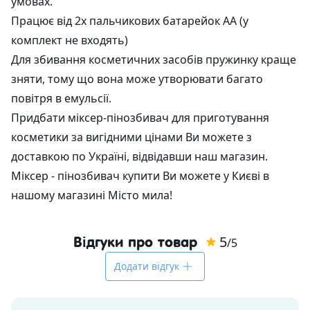
умовах.
Працює від 2х пальчикових батарейок АА (у
Альгінатні маски
Для губ
Со-Емульгатори
Гелеутворювачі
Екстракти
Форми пластикові для шоколаду
Кошики зі шпону
Вакуумні флакони
Ангелочки
комплект не входять)
Для збивання косметичних засобів пружинку краще
Антиполюшн - захист у місті
Рідкі екстракти (ВСГ)
Кислоти
Наповнювач
Туби для косметики
Новий Рік та зима
зняти, тому що вона може утворювати багато
Після гоління
Масляні екстракти
Пілінги
Силікони та емоленти
Бірки
Алюмінієва тара
Ведмеді
повітря в емульсії.
Придбати міксер-пінозбивач для приготування
СО2 екстракти
Регулятори кислотності
УФ-захист
Наклейки
Скляна тара
Серця
косметики за вигідними цінами Ви можете з
доставкою по Україні, відвідавши наш магазин.
УФ-фільтри
Дезодоранти
Різна тара
Тачки
Міксер - пінозбивач купити Ви можете у Києві в
нашому магазині Місто мила!
Для засмаги
Інші компоненти
Тара для декоративної косметики
Великдень
Після засмаги
Активні комплекси
Набори
5
Відгуки про товар
/5
Водорозчинний папір
Додати відгук