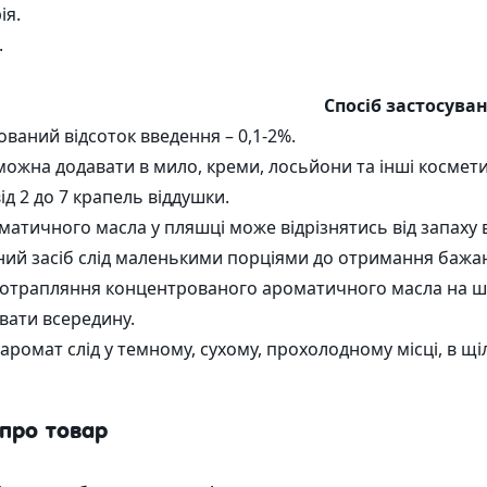
ія.
.
Спосіб застосува
ваний відсоток введення – 0,1-2%.
можна додавати в мило, креми, лосьйони та інші космети
ід 2 до 7 крапель віддушки.
матичного масла у пляшці може відрізнятись від запаху 
ий засіб слід маленькими порціями до отримання бажа
отрапляння концентрованого ароматичного масла на шк
вати всередину.
аромат слід у темному, сухому, прохолодному місці, в щіл
 про товар