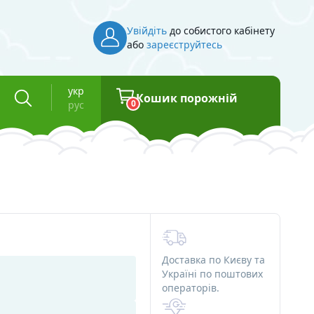
Увійдіть
до собистого кабінету
або
зареєструйтесь
укр
Кошик порожній
0
рус
Інвентар
Косметична тара
Флакони для косметики
"
Баночки для косметики
Доставка по Києву та
Вакуумні флакони
Україні по поштових
операторів.
та смоли
Туби для косметики