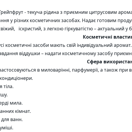
Кошики зі шпону
Напо
і комплекси
Бірки
Наклейки
Грейпфрут - текуча рідина з приємним цитрусовим арома
 та гідролізати
ння у різних косметичних засобах. Надає готовим проду
свіжий,
іскристий, з легкою гіркуватістю – актуальний у 
Косметичні власти
усі косметичні засоби мають свій індивідуальний аромат.
авдання віддушки – надати косметичному засобу приємно
Сфера використа
застосовуються в миловарінні, парфумерії, а також при 
кондиціонери.
 тіла.
ушу.
верді мила.
ванних кімнат.
для ванн.
уміші.