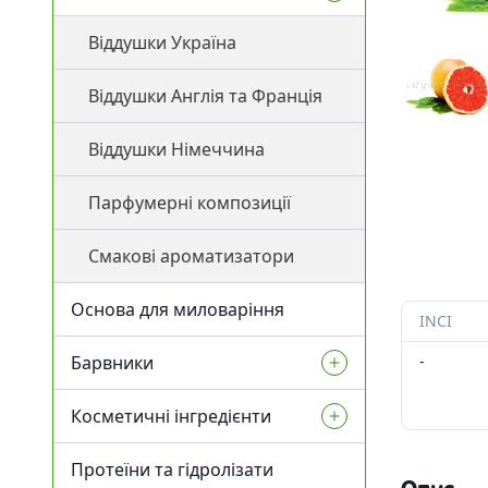
Віддушки Англія та Франція
Акти
Віддушки Німеччина
Пепт
Тверді базові олії
Віддушки Україна
Парфумерні композиції
Звол
Водорозчинні олії
Віддушки Англія та Франція
Смакові ароматизатори
Вітамі
Ензими
Віддушки Німеччина
Основа для миловаріння
Космет
Парфумерні композиції
Ему
Геле
Смакові ароматизатори
ПАРи, 
Основа для миловаріння
Консе
INCI
Кис
Барвники
-
Силіко
Косметичні інгредієнти
Рідкі пігменти
УФ-з
Інші к
Протеїни та гідролізати
Глітери
Активні компоненти