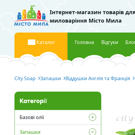
Інтернет-магазин товарів дл
миловаріння Місто Мила
Каталог
Головна
Відгуки
Бло
Базові олії
Барвник
City Soap
Рідкі базові олії
Запашки
Віддушки Англія та Франція
Рідкі п
Тверді базові олії
Перла
Водорозчинні олії
Флуоре
Категорії
Міка к
Запашки
Базові олії
Косметич
Віддушки Україна
Запашки
Рідкі базові олії