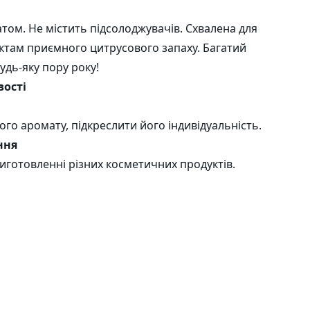
внювач
том. Не містить підсолоджувачів. Схвалена для
ктам приємного цитрусового запаху. Багатий
будь-яку пору року!
вості
го аромату, підкреслити його індивідуальність.
ння
виготовленні різних косметичних продуктів.