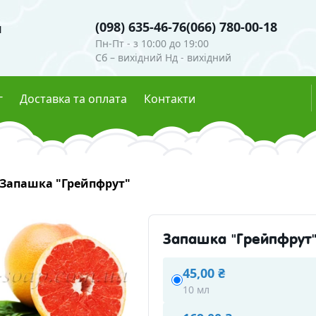
(098) 635-46-76
(066) 780-00-18
я
Пн-Пт - з 10:00 до 19:00
Сб – вихідний Нд - вихідний
г
Доставка та оплата
Контакти
и
Гідролати
ігменти
Запашка "Грейпфрут"
Глітери
мутри
Харчові барвники
Ефірні олії
сцентні пігменти
Запашка "Грейпфрут
осметична
Скраби, воски, глини
45,00 ₴
ні інгредієнти
10 мл
Глини та пудри
Воски 