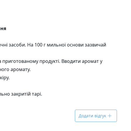
ння
чні засоби. На 100 г мильної основи зазвичай
в приготованому продукті. Вводити аромат у
ного аромату.
іру.
ьно закритій тарі.
Додати відгук