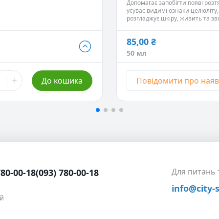
Допомагає знизити біль у м'яза
Допомагає запобігти появі розт
Запобігає появі розтяжок.
усуває видимі ознаки целюліту,
Усуває прояви целюліту.
розгладжує шкіру, живить та з
Запобігає появі лупи.
нігті.
Чудово справляється зі шрамам
вугрів, загоює порізи.
85,00 ₴
85,00 ₴
Активно захищає шкіру від вітру
50 мл
50 мл
- Немає в наявності
перепадів температур.
 ₴
638,00 ₴
До кошика
Повідомити про наяв
500 мл
- Немає в наявності
 ₴
1 105,00 ₴
1 л
- Немає в наявності
Для питань
780-00-18
(093) 780-00-18
info@city-
ий