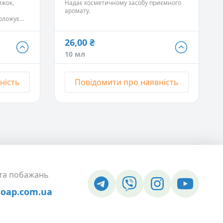
х.
яжок,
Надає косметичному засобу приємного
аромату.
воложує
и після
26,00 ₴
26,00 ₴
, морозу,
10 мл
10 мл
- Немає в наявності
91,00 ₴
ність
Повідомити про наявність
50 мл
- Немає в наявності
156,00 ₴
100 мл
- Немає в наявності
 та побажань
soap.com.ua