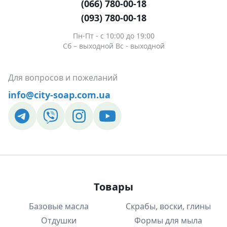
(066) 780-00-18
наличии
(093) 780-00-18
15,00 ₴
Пн-Пт - c 10:00 до 19:00
Фиолетовый
Сб – выходной Вс - выходной
наличии
15,00 ₴
Для вопросов и пожеланий
Золотой ко
info@city-soap.com.ua
15,00 ₴
Серебряный
наличии
Товары
Базовые масла
Скрабы, воски, глины
Отдушки
Формы для мыла