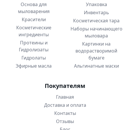
Основа для
Упаковка
мыловарения
Инвентарь
Красители
Косметическая тара
Косметические
Наборы начинающего
ингредиенты
мыловара
Протеины и
Картинки на
Гидролизаты
водорастворимой
Гидролаты
бумаге
Эфирные масла
Альгинатные маски
Покупателям
Главная
Доставка и оплата
Контакты
Отзывы
Блог