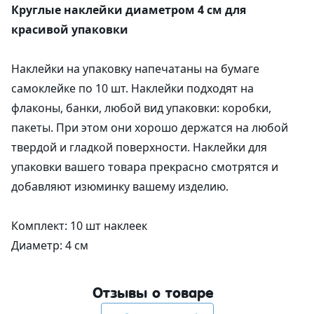
Круглые наклейки диаметром 4 см для
красивой упаковки
Альгинатные маски
Для губ
Со-Эмульгаторы
Гелеобразователи
Экстракты
Формы пластиковые для шоколада
Корзинки из шпона
Вакуумные флаконы
Ангелочки
Антиполюшн - защита в городе
Жидкие экстракты (ВСГ)
Кислоты
Наполнитель
Тубы для косметики
Новый Год и зима
Наклейки на упаковку
напечатаны на бумаге
самоклейке по 10 шт. Наклейки подходят на
После бритья
Масляные экстракты
Пилинги
Силиконы и эмоленты
Бирки
Алюминиевая тара
Медведи
флаконы, банки, любой вид упаковки: коробки,
пакеты. При этом они хорошо держатся на любой
СО2 экстракты
Регуляторы кислотности
УФ-защита
Наклейки
Стеклянная тара
Сердца
твердой и гладкой поверхности. Наклейки для
упаковки вашего товара прекрасно смотрятся и
УФ-фильтры
Дезодоранты
Различная тара
Тачки
добавляют изюминку вашему изделию.
Для загара
Другие компоненты
Тара для декоративной косметики
Пасха
Комплект: 10 шт наклеек
После загара
Активные комплексы
Наборы
Диаметр: 4 см
Водорастворимая бумага
Отзывы о товаре