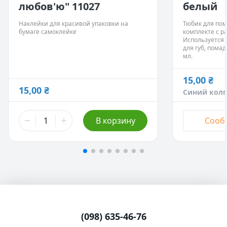
любов'ю" 11027
белый
Наклейки для красивой упаковки на
Тюбик для пом
бумаге самоклейке
комплекте с 
Используется 
для губ, помад
мл.
15,00 ₴
15,00 ₴
15,00 ₴
Синий кол
Синий колп
15,00 ₴
В корзину
Сооб
Красный ко
15,00 ₴
Зеленый ко
15,00 ₴
Жёлтый кол
15,00 ₴
(098) 635-46-76
Малиновый 