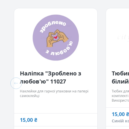
Набори
Водорозчинний папір
Наліпка "Зроблено з
Тюби
любов'ю" 11027
білий
Наклейки для гарної упаковки на папері
Тюбик для
самоклейці
комплекті
Використ
бальзамів
парфумів. 
15,00 ₴
15,00 ₴
15,00 ₴
Синій к
Синій к