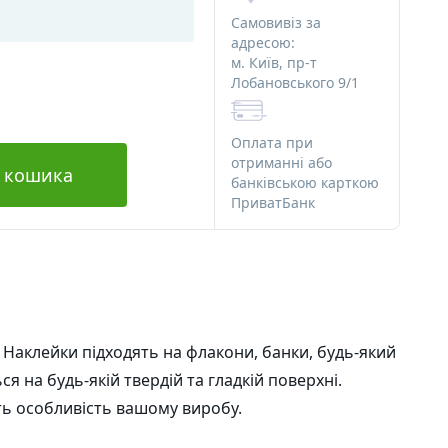
рянощі
Алюмінієва тара
Скляна тара
Самовивіз за
Різна тара
адресою:
м. Київ, пр-т
Тара для декоративної косметики
Лобановського 9/1
ила
Набори миловара-початківця
ила
Оплата при
отриманні або
 кошика
банківською карткою
Картинки на водорозчинному
я мила
ПриватБанк
папері
ила Люкс
Ангелочки
Новий Рік та зима
околаду
Ведмеді
Серця
Тачки
Великдень
Набори
Водорозчинний папір
 Наклейки підходять на флакони, банки, будь-який
 на будь-якій твердій та гладкій поверхні.
робочки
Альгінатні маски
ть особливість вашому виробу.