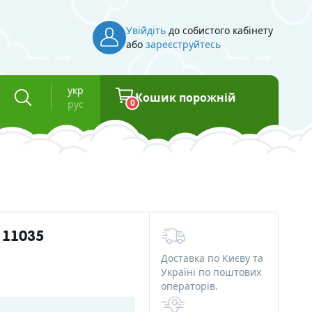
Увійдіть
до собистого кабінету
або
зареєструйтесь
укр
Кошик порожній
0
рус
Інвентар
Косметична тара
Флакони для косметики
 11035
Баночки для косметики
Доставка по Києву та
Вакуумні флакони
Україні по поштових
операторів.
та смоли
Туби для косметики