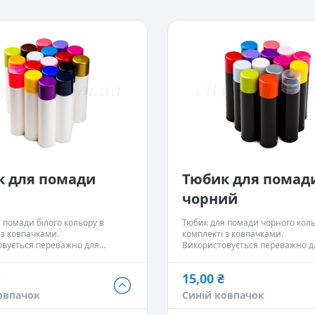
к для помади
Тюбик для помад
чорний
 помади білого кольору в
Тюбик для помади чорного коль
 з ковпачками.
комплекті з ковпачками.
овується переважно для
Використовується переважно д
 для губ, помади, твердих
бальзамів для губ, помади, тве
Об'єм 4,5 мл.
парфумів. Об'єм 4,5 мл.
15,00 ₴
15,00 ₴
овпачок
Синій ковпачок
овпачок
- Немає в наявності
Синій ковпачок
- Немає в 