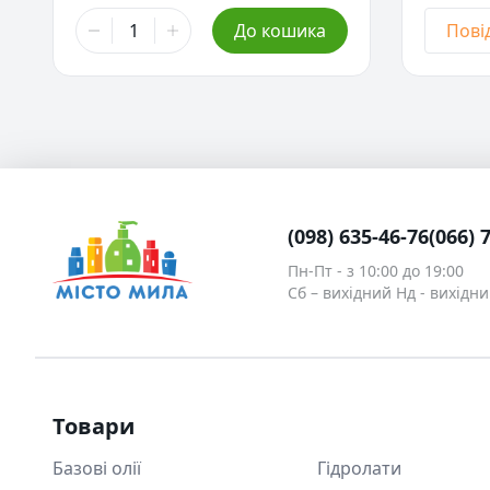
15,00 ₴
До кошика
Пові
Червони
наявнос
15,00 ₴
Зелений
наявнос
15,00 ₴
Жовтий 
(098) 635-46-76
(066) 
наявнос
Пн-Пт - з 10:00 до 19:00
15,00 ₴
Сб – вихідний Нд - вихідн
Малинов
наявнос
15,00 ₴
Фіолето
Товари
наявнос
Базові олії
Гідролати
15,00 ₴