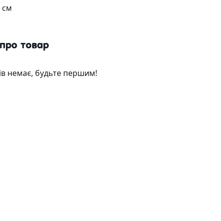
Кошики зі шпону
Напо
і комплекси
 см
Бірки
Наклейки
 та гідролізати
 про товар
ків немає, будьте першим!