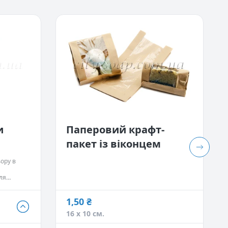
и
Паперовий крафт-
пакет із віконцем
ору в
ля
рдих
1,50 ₴
16 х 10 см.
наявності