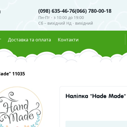
(098) 635-46-76
(066) 780-00-18
я
Пн-Пт - з 10:00 до 19:00
Сб – вихідний Нд - вихідний
г
Доставка та оплата
Контакти
и
Гідролати
ade" 11035
ігменти
Глітери
мутри
Харчові барвники
Ефірні олії
сцентні пігменти
Наліпка "Hade Made"
осметична
Скраби, воски, глини
ні інгредієнти
Глини та пудри
Воски 