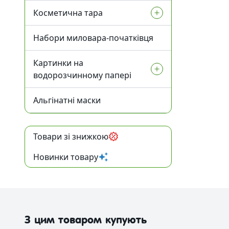
Дезодоранти
УФ-фільтри
Косметична тара
Інші компоненти
Для засмаги
Набори миловара-початківця
Флакони для косметики
Активні комплекси
Після засмаги
Картинки на
Баночки для косметики
водорозчинному папері
Вакуумні флакони
Альгінатні маски
Ангелочки
Туби для косметики
Новий Рік та зима
Товари зі знижкою
Алюмінієва тара
Ведмеді
Новинки товару
Скляна тара
Серця
Різна тара
Тачки
Тара для декоративної
З цим товаром купують
косметики
Великдень