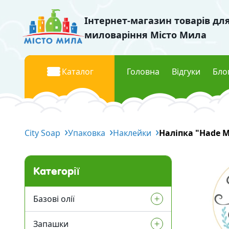
Інтернет-магазин товарів дл
миловаріння Місто Мила
Каталог
Головна
Відгуки
Бло
Базові олії
Барвник
City Soap
Рідкі базові олії
Упаковка
Наклейки
Наліпка "Hade M
Рідкі п
Тверді базові олії
Перла
Водорозчинні олії
Флуоре
Категорії
Міка к
Запашки
Базові олії
Косметич
Віддушки Україна
Запашки
Рідкі базові олії