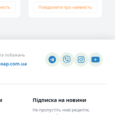
ність
Повідомити про наявність
є в
в
 та побажань
soap.com.ua
ає в
ає в
м
Підписка на новини
Не пропустіть нові рецепти,