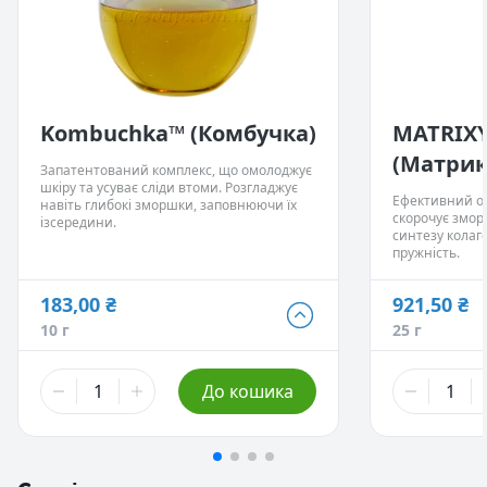
Kombuchka™ (Комбучка)
MATRIXY
(Матрикс
Запатентований комплекс, що омолоджує
шкіру та усуває сліди втоми. Розгладжує
Ефективний о
навіть глибокі зморшки, заповнюючи їх
скорочує змор
ізсередини.
синтезу колаге
пружність.
183,00 ₴
921,50 ₴
183,00 ₴
230,00 ₴
10 г
25 г
10 г
5 г
- Немає в
775,00 ₴
921,50 ₴
До кошика
50 г
25 г
1 383,00 ₴
3 207,00 ₴
100 г
100 г