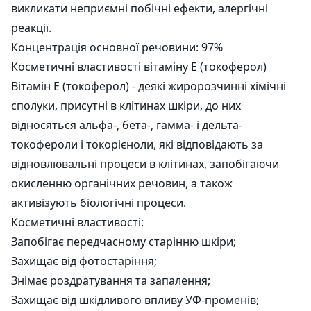
викликати неприємні побічні ефекти, алергічні
реакції.
Концентрація основної речовини: 97%
Косметичні властивості вітаміну Е (токоферол)
Вітамін Е (токоферол) - деякі жиророзчинні хімічні
сполуки, присутні в клітинах шкіри, до них
відносяться альфа-, бета-, гамма- і дельта-
токофероли і токорієноли, які відповідають за
відновлювальні процеси в клітинах, запобігаючи
окисленню органічних речовин, а також
активізують біологічні процеси.
Косметичні властивості:
Запобігає передчасному старінню шкіри;
Захищає від фотостаріння;
Знімає роздратування та запалення;
Захищає від шкідливого впливу УФ-променів;