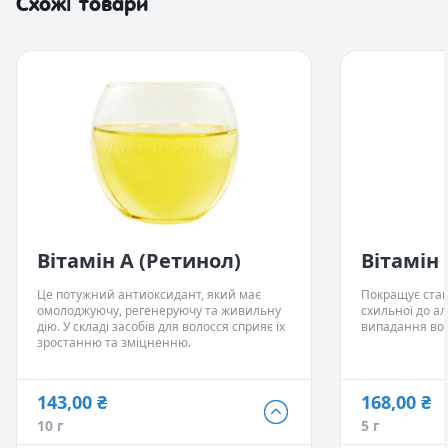
Схожі товари
5 948,00 ₴
500 г
- Немає в наявності
Вітамін А (Ретинол)
Вітамін 
Це потужний антиоксидант, який має
Покращує стан 
омолоджуючу, регенеруючу та живильну
схильної до ал
дію. У складі засобів для волосся сприяє їх
випадання вол
зростанню та зміцненню.
143,00 ₴
168,00 ₴
143,00 ₴
168,00 ₴
10 г
5 г
10 г
5 г