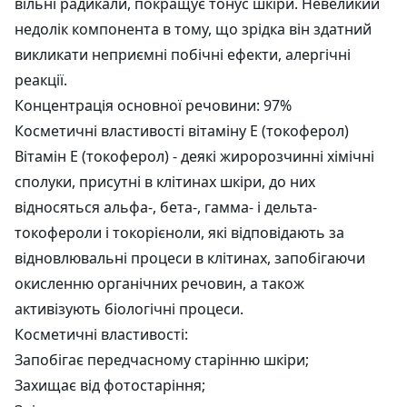
вільні радикали, покращує тонус шкіри. Невеликий
недолік компонента в тому, що зрідка він здатний
викликати неприємні побічні ефекти, алергічні
реакції.
Концентрація основної речовини: 97%
Косметичні властивості вітаміну Е (токоферол)
Вітамін Е (токоферол) - деякі жиророзчинні хімічні
сполуки, присутні в клітинах шкіри, до них
відносяться альфа-, бета-, гамма- і дельта-
токофероли і токорієноли, які відповідають за
відновлювальні процеси в клітинах, запобігаючи
окисленню органічних речовин, а також
активізують біологічні процеси.
Косметичні властивості:
Запобігає передчасному старінню шкіри;
Захищає від фотостаріння;