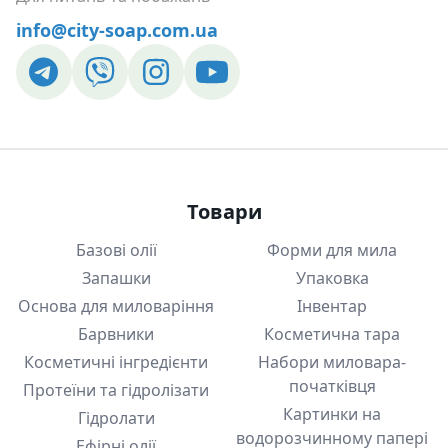
info@city-soap.com.ua
Товари
Базові олії
Форми для мила
Запашки
Упаковка
Основа для миловаріння
Інвентар
Барвники
Косметична тара
Косметичні інгредієнти
Набори миловара-
початківця
Протеїни та гідролізати
Картинки на
Гідролати
водорозчинному папері
Ефірні олії