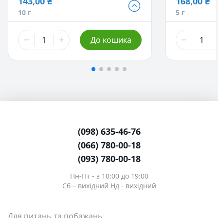
143,00 ₴
168,00 ₴
143,00 ₴
168,00 ₴
10 г
5 г
10 г
5 г
304,00 ₴
672,00 ₴
До кошика
25 г
25 г
1 073,00 ₴
100 г
4 647,00 ₴
500 г
- Немає в наявності
(098) 635-46-76
(066) 780-00-18
(093) 780-00-18
Пн-Пт - з 10:00 до 19:00
Сб – вихідний Нд - вихідний
Для питань та побажань