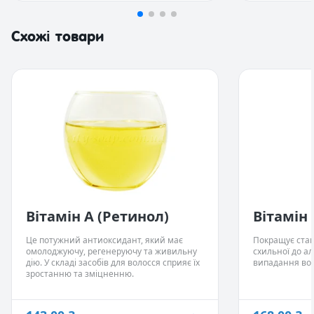
1 383,00 ₴
3 207,00 ₴
100 г
100 г
Схожі товари
5 948,00 ₴
500 г
- Немає в наявності
Вітамін А (Ретинол)
Вітамін 
Це потужний антиоксидант, який має
Покращує стан 
омолоджуючу, регенеруючу та живильну
схильної до ал
дію. У складі засобів для волосся сприяє їх
випадання вол
зростанню та зміцненню.