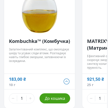
Kombuchka™ (Комбучка)
MATRIXY
(Матрикс
Запатентований комплекс, що омолоджує
шкіру та усуває сліди втоми. Розгладжує
Ефективний о
навіть глибокі зморшки, заповнюючи їх
скорочує змор
ізсередини.
синтезу колаге
пружність.
183,00 ₴
921,50 ₴
183,00 ₴
230,00 ₴
10 г
25 г
10 г
5 г
- Немає в
775,00 ₴
921,50 ₴
До кошика
50 г
25 г