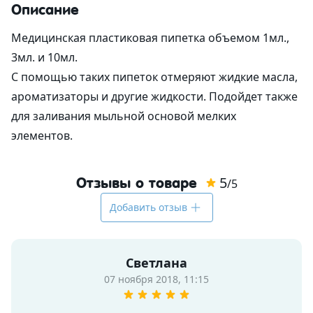
Описание
Альгинатные маски
Для губ
Со-Эмульгаторы
Гелеобразователи
Экстракты
Формы пластиковые для шоколада
Корзинки из шпона
Вакуумные флаконы
Ангелочки
Медицинская пластиковая пипетка объемом 1мл.,
3мл. и 10мл.
Антиполюшн - защита в городе
Жидкие экстракты (ВСГ)
Кислоты
Наполнитель
Тубы для косметики
Новый Год и зима
C помощью таких пипеток отмеряют жидкие масла,
ароматизаторы и другие жидкости. Подойдет также
После бритья
Масляные экстракты
Пилинги
Силиконы и эмоленты
Бирки
Алюминиевая тара
Медведи
для заливания мыльной основой мелких
СО2 экстракты
Регуляторы кислотности
УФ-защита
Наклейки
Стеклянная тара
Сердца
элементов.
УФ-фильтры
Дезодоранты
Различная тара
Тачки
5
Отзывы о товаре
/5
Для загара
Другие компоненты
Тара для декоративной косметики
Пасха
Добавить отзыв
После загара
Активные комплексы
Наборы
Светлана
Водорастворимая бумага
07 ноября 2018, 11:15