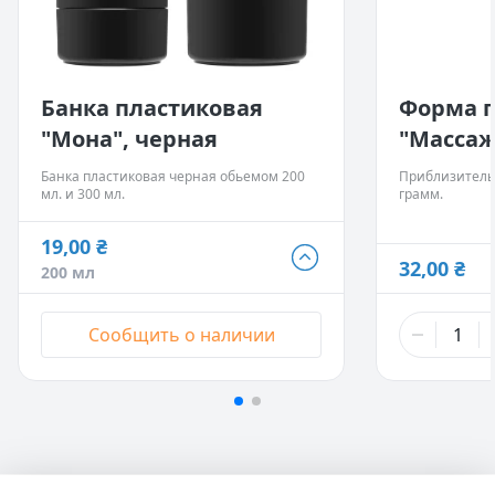
Банка пластиковая
Форма п
"Мона", черная
"Массаж
Банка пластиковая черная обьемом 200
Приблизитель
мл. и 300 мл.
грамм.
19,00 ₴
19,00 ₴
32,00 ₴
200 мл
200 мл
- Нет в наличии
21,00 ₴
Сообщить о наличии
300 мл
- Нет в наличии