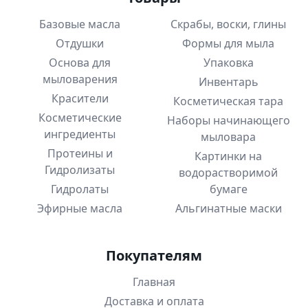
Базовые масла
Скрабы, воски, глины
Отдушки
Формы для мыла
Основа для
Упаковка
мыловарения
Инвентарь
Красители
Косметическая тара
Косметические
Наборы начинающего
ингредиенты
мыловара
Протеины и
Картинки на
Гидролизаты
водорастворимой
Гидролаты
бумаге
Эфирные масла
Альгинатные маски
Покупателям
Главная
Доставка и оплата