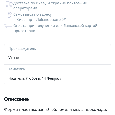
Доставка по Киеву и Украине почтовыми
операторами
Альгинатные маски
Для губ
Со-Эмульгаторы
Гелеобразователи
Экстракты
Формы пластиковые для шоколада
Корзинки из шпона
Вакуумные флаконы
Ангелочки
Самовывоз по адресу:
г. Киев, пр-т Лобановского 9/1
Антиполюшн - защита в городе
Жидкие экстракты (ВСГ)
Кислоты
Наполнитель
Тубы для косметики
Новый Год и зима
Оплата при получении или банковской картой
ПриватБанк
После бритья
Масляные экстракты
Пилинги
Силиконы и эмоленты
Бирки
Алюминиевая тара
Медведи
СО2 экстракты
Регуляторы кислотности
УФ-защита
Наклейки
Стеклянная тара
Сердца
Производитель
Украина
УФ-фильтры
Дезодоранты
Различная тара
Тачки
Тематика
Для загара
Другие компоненты
Тара для декоративной косметики
Пасха
Надписи
,
Любовь
,
14 Февраля
После загара
Активные комплексы
Наборы
Описание
Водорастворимая бумага
Форма пластиковая «Люблю» для мыла, шоколада,