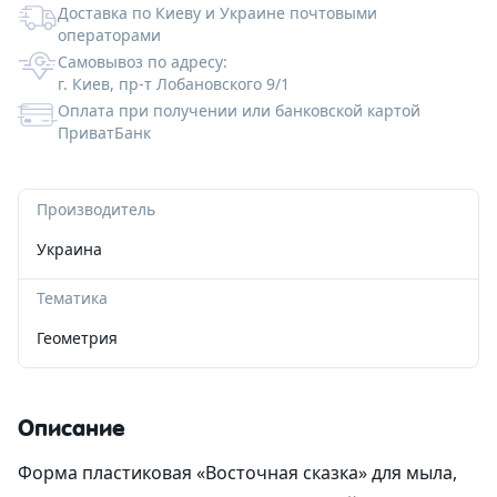
Доставка по Киеву и Украине почтовыми
операторами
Альгинатные маски
Для губ
Со-Эмульгаторы
Гелеобразователи
Экстракты
Формы пластиковые для шоколада
Корзинки из шпона
Вакуумные флаконы
Ангелочки
Самовывоз по адресу:
г. Киев, пр-т Лобановского 9/1
Антиполюшн - защита в городе
Жидкие экстракты (ВСГ)
Кислоты
Наполнитель
Тубы для косметики
Новый Год и зима
Оплата при получении или банковской картой
ПриватБанк
После бритья
Масляные экстракты
Пилинги
Силиконы и эмоленты
Бирки
Алюминиевая тара
Медведи
СО2 экстракты
Регуляторы кислотности
УФ-защита
Наклейки
Стеклянная тара
Сердца
Производитель
Украина
УФ-фильтры
Дезодоранты
Различная тара
Тачки
Тематика
Для загара
Другие компоненты
Тара для декоративной косметики
Пасха
Геометрия
После загара
Активные комплексы
Наборы
Описание
Водорастворимая бумага
Форма пластиковая «Восточная сказка» для мыла,