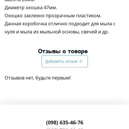
Диаметр окошка 47мм.
Альгинатные маски
Для губ
Со-Эмульгаторы
Гелеобразователи
Экстракты
Формы пластиковые для шоколада
Корзинки из шпона
Вакуумные флаконы
Ангелочки
Окошко заклеено прозрачным пластиком.
Данная коробочка отлично подходит для мыла с
Антиполюшн - защита в городе
Жидкие экстракты (ВСГ)
Кислоты
Наполнитель
Тубы для косметики
Новый Год и зима
нуля и мыла из мыльной основы, свечей и др.
После бритья
Масляные экстракты
Пилинги
Силиконы и эмоленты
Бирки
Алюминиевая тара
Медведи
Отзывы о товаре
СО2 экстракты
Регуляторы кислотности
УФ-защита
Наклейки
Стеклянная тара
Сердца
Добавить отзыв
УФ-фильтры
Дезодоранты
Различная тара
Тачки
Отзывов нет, будьте первым!
Для загара
Другие компоненты
Тара для декоративной косметики
Пасха
После загара
Активные комплексы
Наборы
Водорастворимая бумага
(098) 635-46-76