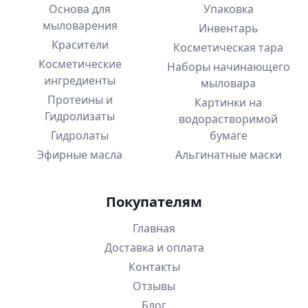
Основа для
Упаковка
мыловарения
Инвентарь
Красители
Косметическая тара
Косметические
Наборы начинающего
ингредиенты
мыловара
Протеины и
Картинки на
Гидролизаты
водорастворимой
Гидролаты
бумаге
Эфирные масла
Альгинатные маски
Покупателям
Главная
Доставка и оплата
Контакты
Отзывы
Блог