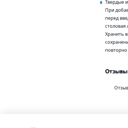
Твердые и
При добав
перед вве
столовая л
Хранить в
сохранени
повторно 
Отзывы
Отзыв