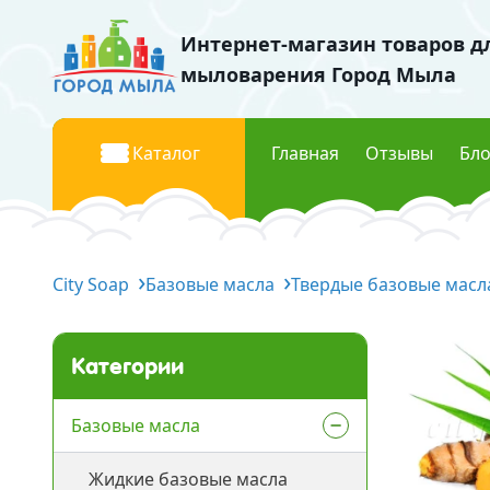
Интернет-магазин товаров д
мыловарения Город Мыла
Каталог
Главная
Отзывы
Бло
Базовые масла
Красите
City Soap
Жидкие базовые масла
Базовые масла
Твердые базовые масл
Жидки
Твердые базовые масла
Перла
Водорастворимые масла
Пищев
Категории
Флуор
Отдушки
Мика к
Базовые масла
Отдушки Украина
Жидкие базовые масла
Космети