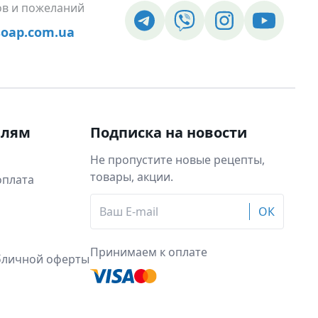
ов и пожеланий
soap.com.ua
елям
Подписка на новости
Не пропустите новые рецепты,
товары, акции.
оплата
ОК
Принимаем к оплате
бличной оферты