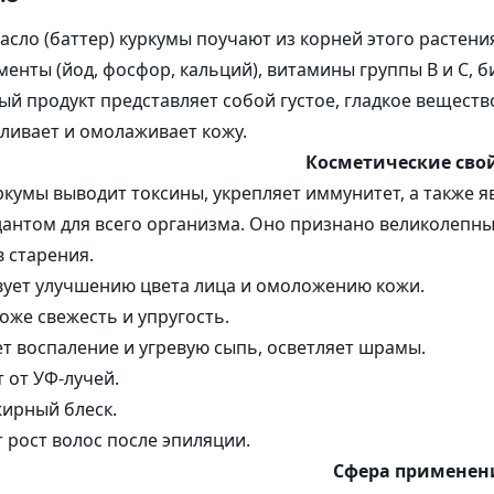
Коробочки
Пакеты и 
 компоненты
асло (баттер) куркумы поучают из корней этого растени
Корзинки из шпона
ые комплексы
енты (йод, фосфор, кальций), витамины группы В и С, б
Наполнитель
Бирки
й продукт представляет собой густое, гладкое веществ
ы и Гидролизаты
ливает и омолаживает кожу.
Косметические сво
ркумы выводит токсины, укрепляет иммунитет, а такж
антом для всего организма. Оно признано великолепны
 старения.
вует улучшению цвета лица и омоложению кожи.
оже свежесть и упругость.
 воспаление и угревую сыпь, осветляет шрамы.
 от УФ-лучей.
ирный блеск.
 рост волос после эпиляции.
Сфера применен