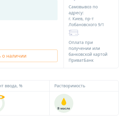
ряности
Алюминиевая тара
Самовывоз по
Стеклянная тара
адресу:
г. Киев, пр-т
Различная тара
Лобановского 9/1
я мыла
Тара для декоративной косметики
 мыла
Оплата при
Наборы начинающего мыловара
получении или
банковской картой
 о наличии
для мыла
ПриватБанк
Картинки на водорастворимой
я мыла
бумаге
Ангелочки
Новый Год и зима
т ввода, %
Растворимость
Медведи
Сердца
Тачки
Пасха
Наборы
Водорастворимая бумага
Альгинатные маски