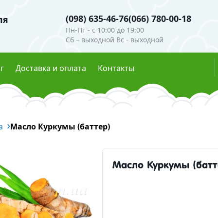
(098) 635-46-76
(066) 780-00-18
ля
Пн-Пт - c 10:00 до 19:00
Сб – выходной Вс - выходной
г
Доставка и оплата
Контакты
ли
Гидролаты
а
е пигменты
Масло Куркумы (баттер)
Глиттеры
мутры
Эфирные масла
ые красители
Масло Куркумы (батт
есцентные пигменты
Скрабы, воски, глины
осметическая
Глины и пудры
Воски 
ческие ингредиенты