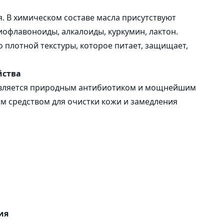
саше
я. В химическом составе масла присутствуют
иофлавоноиды, алкалоиды, куркумин, лактон.
Наклейки
о плотной текстуры, которое питает, защищает,
йства
е является природным антибиотиком и мощнейшим
м средством для очистки кожи и замедления
ия