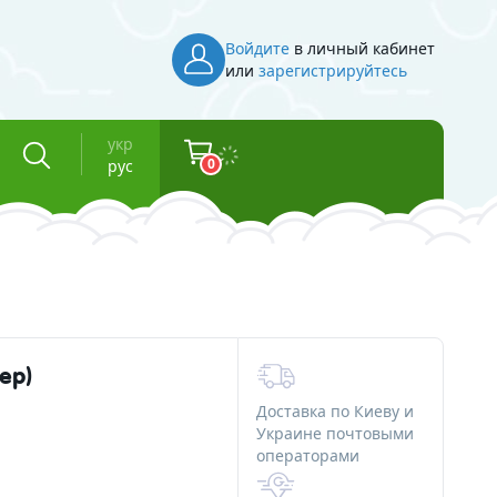
Войдите
в личный кабинет
или
зарегистрируйтесь
укр
0
рус
Инвентарь
Косметическая тара
Флаконы для косметики
ер)
Баночки для косметики
Доставка по Киеву и
Вакуумные флаконы
Украине почтовыми
операторами
и смолы
Тубы для косметики