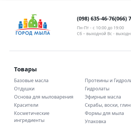
Тара для декоративной
косметики
Пасха
(098) 635-46-76
(066) 
Наборы
Пн-Пт - c 10:00 до 19:00
Сб – выходной Вс - выход
Водорастворимая бумага
Товары
Базовые масла
Протеины и Гидрол
Отдушки
Гидролаты
Основа для мыловарения
Эфирные масла
Красители
Скрабы, воски, гли
Косметические
Формы для мыла
ингредиенты
Упаковка