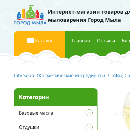
Интернет-магазин товаров д
мыловарения Город Мыла
Каталог
Главная
Отзывы
Бло
Базовые масла
Красите
City Soap
Жидкие базовые масла
Косметические ингредиенты
ПАВы, С
Жидки
Твердые базовые масла
Перла
Водорастворимые масла
Пищев
Категории
Флуор
Отдушки
Мика к
Базовые масла
Отдушки Украина
Отдушки
Жидкие базовые масла
Космети