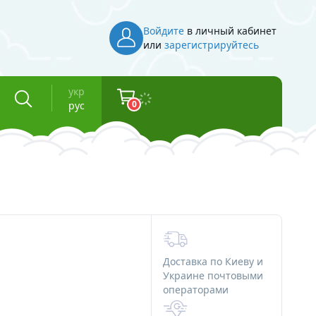
Войдите
в личный кабинет
или
зарегистрируйтесь
укр
0
рус
Инвентарь
Косметическая тара
Флаконы для косметики
Баночки для косметики
Доставка по Киеву и
Вакуумные флаконы
Украине почтовыми
операторами
и смолы
Тубы для косметики