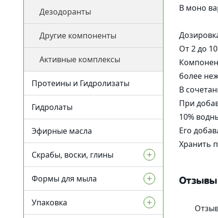
В моно ва
Дезодоранты
УФ-фильтры
Дозировк
Другие компоненты
Для загара
От 2 до 1
Активные комплексы
После загара
Компонент
более неж
Протеины и Гидролизаты
В сочетан
При добав
Гидролаты
10% водны
Его добав
Эфирные масла
Хранить п
Скрабы, воски, глины
Формы для мыла
Глины и пудры
Отзывы
Упаковка
Воски и смолы
Формы силиконовые для
Отзыв
мыла