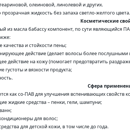
стеариновой, олеиновой, линолевой и других.
Коробочки
Пакеты и 
 компоненты
о прозрачная жидкость без запаха светло-желтого цвета
Корзинки из шпона
ые комплексы
Косметические сво
Наполнитель
Бирки
й из масла бабассу компонент, по сути являющийся ПА
ы и Гидролизаты
акже:
 качества и стойкости пены;
нирующее действие (делает волосы более послушными и
е действие на кожу (помогает предотвратить раздраже
е густоты и вязкости продукта;
ость.
Сфера применен
тся как со-ПАВ для улучшения вспенивающих свойств к
 жидкие средства – пенки, гели, шампуни;
ванн;
кондиционеры для волос;
едства для детской кожи, в том числе до года.