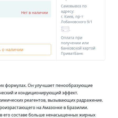
ряности
Алюминиевая тара
Самовывоз по
Стеклянная тара
адресу:
Нет в наличии
г. Киев, пр-т
Различная тара
Лобановского 9/1
я мыла
Тара для декоративной косметики
 мыла
Оплата при
Наборы начинающего мыловара
получении или
банковской картой
 о наличии
для мыла
ПриватБанк
Картинки на водорастворимой
я мыла
бумаге
Ангелочки
Новый Год и зима
Медведи
Сердца
Тачки
ких формулах. Он улучшает пенообразующие
Пасха
Наборы
ический и кондиционирующий эффект.
 химических реагентов, вызывающих радражение.
Водорастворимая бумага
произрастающего на Амазонке в Бразилии.
о в его составе больше ненасыщенных жирных
Альгинатные маски