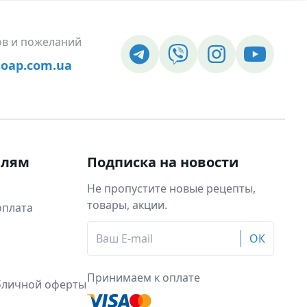
ов и пожеланий
soap.com.ua
елям
Подписка на новости
Не пропустите новые рецепты,
товары, акции.
оплата
ОК
Принимаем к оплате
бличной оферты