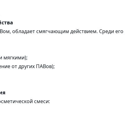
саше
.
йства
Наклейки
Вом, обладает смягчающим действием. Среди его
 мягкими);
ние от других ПАВов);
ия
осметической смеси: