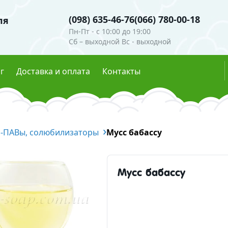
(098) 635-46-76
(066) 780-00-18
ля
Пн-Пт - c 10:00 до 19:00
Сб – выходной Вс - выходной
г
Доставка и оплата
Контакты
ли
Гидролаты
о-ПАВы, солюбилизаторы
е пигменты
Глиттеры
Мусс бабассу
мутры
Эфирные масла
ые красители
Мусс бабассу
есцентные пигменты
Скрабы, воски, глины
осметическая
Глины и пудры
Воски 
ческие ингредиенты