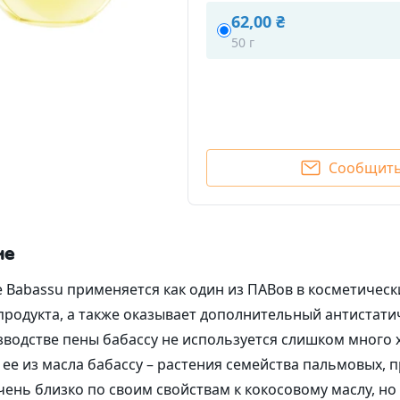
Скрабы
Сухоцветы и п
62,00 ₴
ивные компоненты
50 г
Формы для мыла
тиды и аминокислоты
Формы силиконовые дл
ажнители
Формы пластиковые для
ны и антиоксиданты
Формы для бомбочек
 / пребиотики
Сообщить
Пластиковые 3D формы 
ические основы (базы)
Силиконовые формы дл
льгаторы
Люкс
образователи и
Формы пластиковые для
ие
стители
шоколада
Со-ПАВы, солюбилизаторы
 Babassu применяется как один из ПАВов в косметичес
рванты
Экстракты
продукта, а также оказывает дополнительный антистат
Упаковка
водстве пены бабассу не используется слишком много
лоты
Ленты и бечевка
ее из масла бабассу – растения семейства пальмовых, 
ны и эмоленты
Мешочки из органзы
чень близко по своим свойствам к кокосовому маслу, н
защита
Дезодоранты