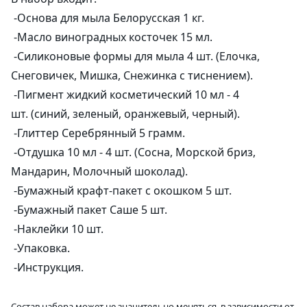
-Основа для мыла Белорусская 1 кг.
Альгинатные маски
Для губ
Со-Эмульгаторы
Гелеобразователи
Экстракты
Формы пластиковые для шоколада
Корзинки из шпона
Вакуумные флаконы
Ангелочки
-Масло виноградных косточек 15 мл.
-Силиконовые формы для мыла 4 шт. (Елочка,
Антиполюшн - защита в городе
Жидкие экстракты (ВСГ)
Кислоты
Наполнитель
Тубы для косметики
Новый Год и зима
Снеговичек, Мишка, Снежинка с тиснением).
-Пигмент жидкий косметический 10 мл - 4
После бритья
Масляные экстракты
Пилинги
Силиконы и эмоленты
Бирки
Алюминиевая тара
Медведи
шт. (синий, зеленый, оранжевый, черный).
СО2 экстракты
Регуляторы кислотности
УФ-защита
Наклейки
Стеклянная тара
Сердца
-Глиттер Серебрянный 5 грамм.
-Отдушка 10 мл - 4 шт. (Сосна, Морской бриз,
УФ-фильтры
Дезодоранты
Различная тара
Тачки
Мандарин, Молочный шоколад).
-Бумажный крафт-пакет с окошком 5 шт.
Для загара
Другие компоненты
Тара для декоративной косметики
Пасха
-Бумажный пакет Саше 5 шт.
-Наклейки 10 шт.
После загара
Активные комплексы
Наборы
-Упаковка.
Водорастворимая бумага
-Инструкция.
Состав набора может не значительно меняться, в зависимости от