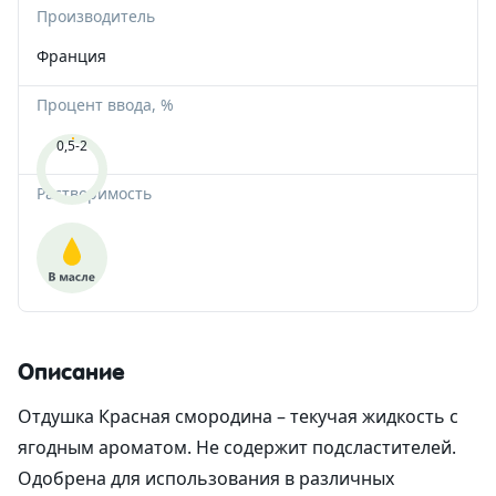
Производитель
Альгинатные маски
Для губ
Со-Эмульгаторы
Гелеобразователи
Экстракты
Формы пластиковые для шоколада
Корзинки из шпона
Вакуумные флаконы
Ангелочки
Франция
Антиполюшн - защита в городе
Жидкие экстракты (ВСГ)
Кислоты
Наполнитель
Тубы для косметики
Новый Год и зима
Процент ввода, %
0,5-2
После бритья
Масляные экстракты
Пилинги
Силиконы и эмоленты
Бирки
Алюминиевая тара
Медведи
Растворимость
СО2 экстракты
Регуляторы кислотности
УФ-защита
Наклейки
Стеклянная тара
Сердца
УФ-фильтры
Дезодоранты
Различная тара
Тачки
Для загара
Другие компоненты
Тара для декоративной косметики
Пасха
Описание
После загара
Активные комплексы
Наборы
Отдушка Красная смородина – текучая жидкость с
Водорастворимая бумага
ягодным ароматом. Не содержит подсластителей.
Одобрена для использования в различных