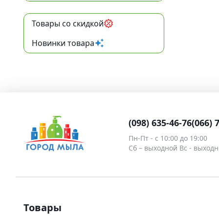
Наполнитель
Тубы для косметики
Формы пластиковые для
Новый Год и зима
Товары со скидкой
шоколада
Бирки
Алюминиевая тара
Медведи
Новинки товара
Наклейки
Стеклянная тара
Сердца
Различная тара
Тачки
Тара для декоративной
косметики
Пасха
(098) 635-46-76
(066) 
Наборы
Пн-Пт - c 10:00 до 19:00
Сб – выходной Вс - выход
Водорастворимая бумага
Товары