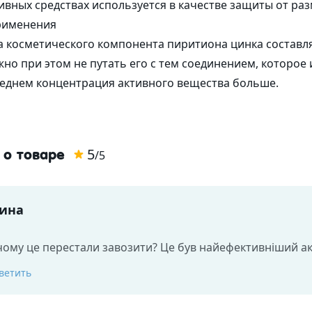
ивных средствах используется в качестве защиты от р
рименения
 косметического компонента пиритиона цинка составля
но при этом не путать его с тем соединением, которое
леднем концентрация активного вещества больше.
5
 о товаре
/5
рина
чому це перестали завозити? Це був найефективніший акт
ветить