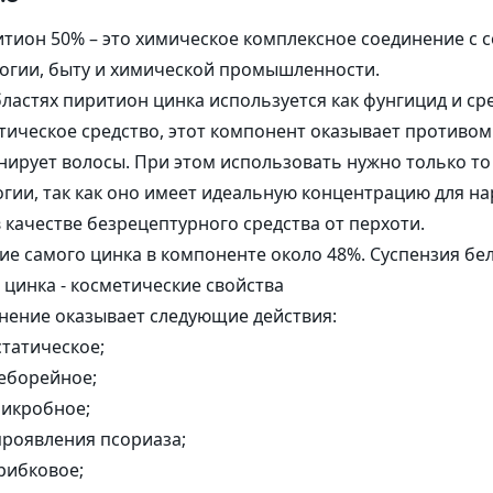
Коробочки
Пакеты и 
 компоненты
тион 50% – это химическое комплексное соединение с 
Корзинки из шпона
ые комплексы
огии, быту и химической промышленности.
Наполнитель
Бирки
бластях пиритион цинка используется как фунгицид и с
ы и Гидролизаты
тическое средство, этот компонент оказывает противом
ирует волосы. При этом использовать нужно только то
гии, так как оно имеет идеальную концентрацию для н
 качестве безрецептурного средства от перхоти.
е самого цинка в компоненте около 48%. Суспензия бел
цинка - косметические свойства
нение оказывает следующие действия:
татическое;
еборейное;
икробное;
проявления псориаза;
рибковое;