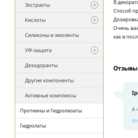
В декорат
Экстракты
Гелеобразователи
Способ п
Дозировка
Кислоты
Жидкие экстракты (ВСГ)
Очень важ
Силиконы и эмоленты
Масляные экстракты
Пилинги
как в пос
УФ-защита
СО2 экстракты
Регуляторы кислотности
Дезодоранты
УФ-фильтры
Отзывы
Другие компоненты
Для загара
І
Активные комплексы
После загара
А 
Протеины и Гидролизаты
От
Гидролаты