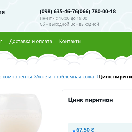
(098) 635-46-76
(066) 780-00-18
ля
Пн-Пт - c 10:00 до 19:00
Сб – выходной Вс - выходной
г
Доставка и оплата
Контакты
ли
Гидролаты
е компоненты
е пигменты
Глиттеры
Акне и проблемная кожа
Цинк пирит
мутры
Эфирные масла
ые красители
Цинк пиритион
есцентные пигменты
Скрабы, воски, глины
осметическая
Глины и пудры
Воски 
67,50 ₴
ческие ингредиенты