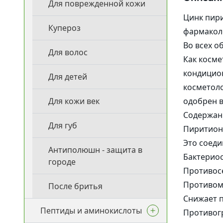
Для поврежденной кожи
Другие
Цинк пири
Купероз
Активн
фармакол
Во всех о
Для волос
Протеин
Как косме
кондицион
Для детей
косметоло
Для кожи век
одобрен в
Содержани
Для губ
Пиритион 
Это соеди
Антиполюшн - защита в
Бактериос
городе
Противос
Противом
После бритья
Снижает 
Пептиды и аминокислоты
Противог