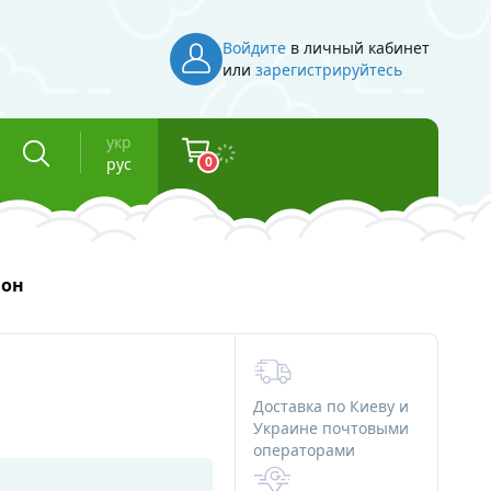
Войдите
в личный кабинет
или
зарегистрируйтесь
укр
0
рус
Инвентарь
ион
Косметическая тара
Флаконы для косметики
Баночки для косметики
Доставка по Киеву и
Вакуумные флаконы
Украине почтовыми
операторами
и смолы
Тубы для косметики