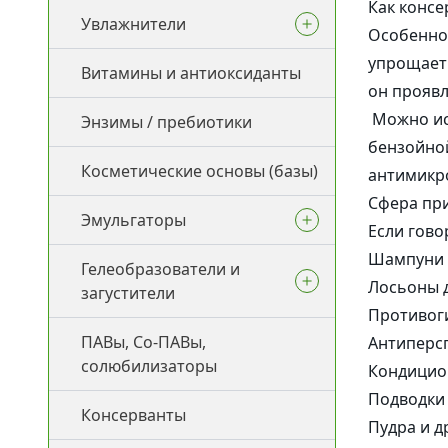
Как консе
Увлажнители
Пептиды
Особенно 
упрощает 
Витамины и антиоксиданты
Аминокислоты
Увлажнение
он проявл
Можно исп
Энзимы / пребиотики
Гиалуроновая кислота
(разные виды)
бензойной
Косметические основы (базы)
антимикро
Сфера пр
Эмульгаторы
Если гово
Шампуни 
Гелеобразователи и
Ламеллярные эмульгаторы
Лосьоны д
загустители
Противог
Прямые эмульгаторы
ПАВы, Со-ПАВы,
Воски и загустители для
Антиперс
солюбилизаторы
масел
Обратные эмульгаторы
Кондицио
Подводки
Консерванты
Загустители для ПАВ
Со-Эмульгаторы
Пудра и д