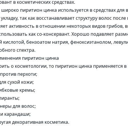
рвант в косметических средствах.
широко пиритион цинка используется в средствах для в
укладку, так как восстанавливает структуру волос после
яет активность в отношении некоторых видов грибов, 
ользовать как со-консервант. Хорошо подавляет разм
 кислотой, бензоатом натрия, феноксиэтанолом, левул
бного спектра.
именения пиритион цинка
рить о косметологии, то пиритион цинка применяется в
против перхоти;
ля сухой кожи;
ибковые кремы;
пиранты;
неры для волос;
 и карандаши;
ругая декоративная косметика.