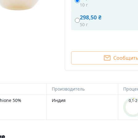
Скрабы
Сухоцветы и п
10 г
ивные компоненты
298,50 ₴
Формы для мыла
тиды и аминокислоты
50 г
Формы силиконовые дл
ажнители
Формы пластиковые для
ны и антиоксиданты
Формы для бомбочек
 / пребиотики
Сообщить
Пластиковые 3D формы 
ические основы (базы)
Силиконовые формы дл
льгаторы
Люкс
образователи и
Формы пластиковые для
стители
Производитель
Процен
шоколада
Со-ПАВы, солюбилизаторы
thione 50%
Индия
0,1-2
рванты
Экстракты
Упаковка
лоты
Ленты и бечевка
ны и эмоленты
Мешочки из органзы
ие
защита
Дезодоранты