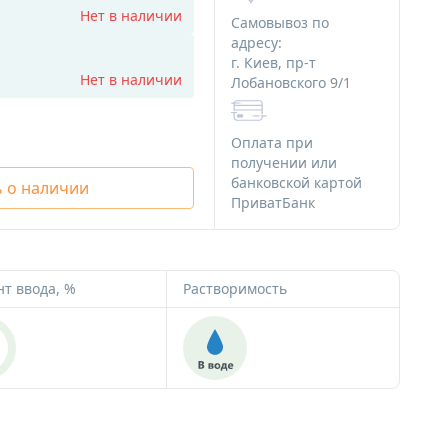
ряности
Алюминиевая тара
Нет в наличии
Самовывоз по
Стеклянная тара
адресу:
г. Киев, пр-т
Различная тара
Нет в наличии
Лобановского 9/1
я мыла
Тара для декоративной косметики
 мыла
Оплата при
Наборы начинающего мыловара
получении или
банковской картой
 о наличии
для мыла
ПриватБанк
Картинки на водорастворимой
я мыла
бумаге
Ангелочки
Новый Год и зима
т ввода, %
Растворимость
Медведи
Сердца
Тачки
Пасха
Наборы
Водорастворимая бумага
Альгинатные маски