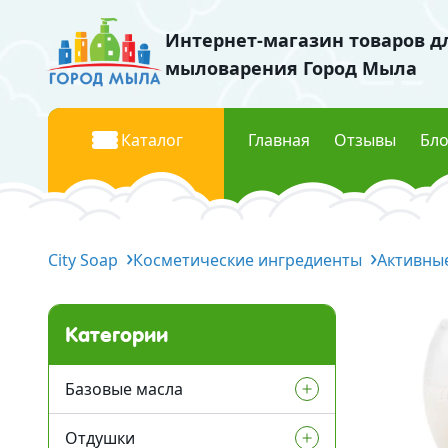
Интернет-магазин товаров д
мыловарения Город Мыла
Каталог
Главная
Отзывы
Бло
Базовые масла
Красите
City Soap
Жидкие базовые масла
Косметические ингредиенты
Активны
Жидки
Твердые базовые масла
Перла
Водорастворимые масла
Пищев
Категории
Флуор
Отдушки
Мика к
Базовые масла
Отдушки Украина
Отдушки
Жидкие базовые масла
Космети