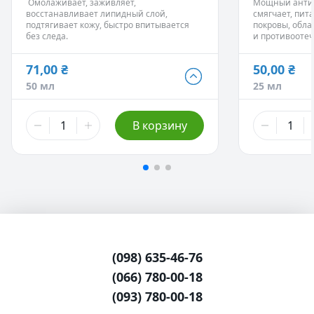
Омолаживает, заживляет,
Мощный антио
Способствует заживлению солнечных
появление пр
восстанавливает липидный слой,
смягчает, пит
ожогов.
Нормализуют 
подтягивает кожу, быстро впитывается
покровы, обл
Восстанавливает структуру волос.
эпидермисе.
без следа.
и противооте
Укрепляет ногти.
Эффективно з
Подходит для чувствительных участков
кожи – порезы
кожи – вокруг глаз, шеи, зоны декольте.
71,00 ₴
50,00 ₴
71,00 ₴
50,00 ₴
50 мл
25 мл
50 мл
25 мл
266,00 ₴
160,00 ₴
В корзину
250 мл
100 мл
461,00 ₴
500 мл
823,00 ₴
1 л
(098) 635-46-76
(066) 780-00-18
(093) 780-00-18