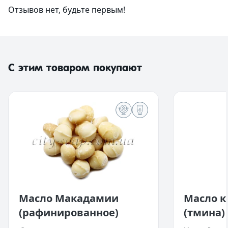
Отзывов нет, будьте первым!
С этим товаром покупают
Сфера применения:
Косметические свойства:
Сфера приме
Косметически
Антивозрастная косметика.
Быстро впитывается без образования
Кремы для тел
Регенерирует
Кремы и сыворотки для кожи вокруг глаз.
жирной пленки.
Средства для 
Смягчает, увл
Солнцезащитные средства.
Хорошо регулирует водно-жировой
Антивозрастн
разглаживает 
Аницеллюлитная косметика.
баланс, обеспечивая надежную защиту.
Средства для
Обладает ан
Шампуни и бальзамы для волос.
Увлажняет и питает эпидермис.
Средства для 
противоотечн
Кремы для рук и ногтей.
Предотвращает появление жирного
Натуральное 
Нормализуют 
Кремы защитные и увлажняющие.
блеска на коже.
Очищающие ма
Обладает сил
Средства от холода и ветра в зимний
Восстанавливает липидный барьер.
Антицеллюлит
свойствами.
Масло Макадамии
Масло к
период.
Улучшает защитные функции кожи.
Косметика дл
Борется с про
(рафинированное)
(тмина)
Массажные смеси.
Обладает лифтинг-эффектом.
Повышает упр
Мыло.
Борется с воспалениями, шелушением и
Укрепляет во
раздражениями кожи.
Улучшает рост