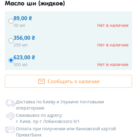
Протеины и Гидролизаты
Парфюмерные композиции
Глиттеры
Активные компоненты
Масло ши (жидкое)
Гидролаты
Вкусовые ароматизаторы
Перламутры
Акне и проблемная кожа
Пептиды и аминокислоты
89,00 ₴
50 мл
Нет в наличии
Эфирные масла
Пищевые красители
Антивозрастные
Пептиды
Увлажнители
356,00 ₴
Скрабы, воски, глины
Флуоресцентные пигменты
Пигментация / отбеливание
Аминокислоты
Увлажнение
Витамины и антиоксиданты
250 мл
Нет в наличии
623,00 ₴
Формы для мыла
Мика косметическая
Антицеллюлитные / похудение
Гиалуроновая кислота (разные виды)
Энзимы / пребиотики
Глины и пудры
500 мл
Нет в наличии
Упаковка
Для поврежденной кожи
Косметические основы (базы)
Воски и смолы
Формы силиконовые для мыла
Сообщить о наличии
Инвентарь
Купероз
Эмульгаторы
Скрабы
Формы пластиковые для мыла
Ленты и бечевка
Доставка по Киеву и Украине почтовыми
Косметическая тара
Для волос
Ламеллярные эмульгаторы
Гелеобразователи и загустители
Сухоцветы и пряности
Формы для бомбочек
Мешочки из органзы
операторами
Самовывоз по адресу:
Наборы начинающего мыловара
Для детей
Прямые эмульгаторы
Воски и загустители для масел
ПАВы, Со-ПАВы, солюбилизаторы
Пластиковые 3D формы для мыла
Коробочки
Флаконы для косметики
г. Киев, пр-т Лобановского 9/1
Оплата при получении или банковской картой
Картинки на водорастворимой бумаге
Для кожи век
Обратные эмульгаторы
Загустители для ПАВ
Консерванты
Силиконовые формы для мыла Люкс
Пакеты и саше
Баночки для косметики
ПриватБанк