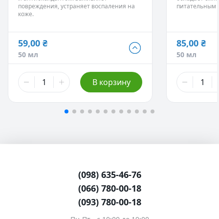
Массажные смеси.
Средства для
старения кожи
повреждения, устраняет воспаления на
питательным 
морщин.
коже.
Осветляет ве
пятна.
Питает и укре
59,00 ₴
85,00 ₴
59,00 ₴
85,00 ₴
50 мл
50 мл
50 мл
50 мл
442,00 ₴
340,00 ₴
В корзину
500 мл
250 мл
595,00 ₴
500 мл
- Нет
(098) 635-46-76
(066) 780-00-18
(093) 780-00-18