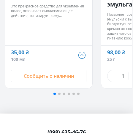
эмульга
Это прекрасное средство для укрепления
волос, оказывает омолаживающее
Позволяет со
действие, тонизирует кожу...
эмульсии с вы
биодоступност
кремов он спо
защитного ба
питанию кожи
35,00 ₴
98,00 ₴
35,00 ₴
98,00 ₴
100 мл
25 г
100 мл
- Нет в наличии
25 г
122,50 ₴
333,00 ₴
Сообщить о наличии
500 мл
- Нет в наличии
100 г
210,00 ₴
765,00 ₴
1 л
- Нет в наличии
250 г
2 665,00 ₴
1 кг
(098) 635-46-76