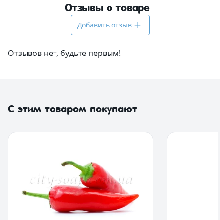
Отзывы о товаре
Добавить отзыв
Отзывов нет, будьте первым!
С этим товаром покупают
Сфера приме
Косметически
Кремы для тел
Регенерирует
Средства для 
Смягчает, увл
Антивозрастн
разглаживает 
Средства для
Обладает ан
Средства для 
противоотечн
Натуральное 
Нормализуют 