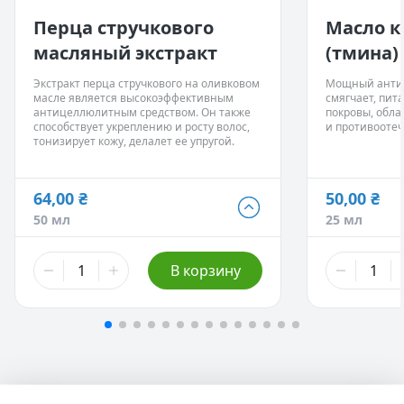
Очищающие ма
Обладает сил
Антицеллюлит
свойствами.
Перца стручкового
Масло к
Косметика дл
Борется с про
масляный экстракт
(тмина)
Повышает упр
Укрепляет во
Улучшает рост
Экстракт перца стручкового на оливковом
Мощный антио
появление пр
масле является высокоэффективным
смягчает, пит
Нормализуют 
антицеллюлитным средством. Он также
покровы, обл
эпидермисе.
способствует укреплению и росту волос,
и противооте
Эффективно з
тонизирует кожу, делалет ее упругой.
кожи – порезы
64,00 ₴
50,00 ₴
64,00 ₴
50,00 ₴
50 мл
25 мл
50 мл
25 мл
240,00 ₴
160,00 ₴
В корзину
250 мл
100 мл